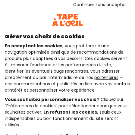
Voir l’attestation de confiance
Continuer sans accepter
Consulter les CGU
Téléchargez notre application
Découvrir notre application
Gérer vos choix de cookies
En acceptant les cookies,
vous profiterez d’une
navigation optimisée ainsi que de recommandations de
qui sommes-nous ?
produits plus adaptées à vos besoins. Ces cookies servent
à : mesurer l’audience et les performances du site,
besoin d'aide ?
identifier les éventuels bugs rencontrés, vous adresser —
directement ou par l’intermédiaire de nos
partenaires
—
le club fidélité
des communications et publicités en lien avec vos centres
d’intérêt et personnaliser votre expérience.
notre catalogue
Vous souhaitez personnaliser vos choix ?
Cliquez sur
"Préférences de cookies" pour sélectionner ceux que vous
souhaitez activer.
En refusant les cookies,
seuls ceux
Conditions générales de ventes et d'utilisation
indispensables au bon fonctionnement du site seront
Conditions d’utilisation des réseaux sociaux
utilisés.
Politique de confidentialité
*Conditions des offres