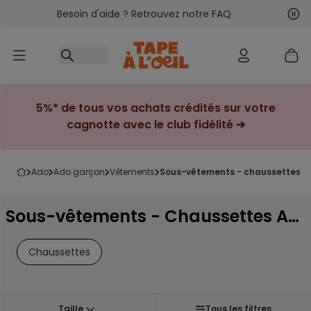
Besoin d'aide ? Retrouvez notre FAQ
Accéder au contenu
Sui
Pré
5%* de tous vos achats crédités sur votre
cagnotte avec le club fidélité ➔
ado
ado garçon
vêtements
sous-vêtements - chaussettes 
Sous-vêtements - Chaussettes Ado garçon
Chaussettes
Taille
Tous les filtres