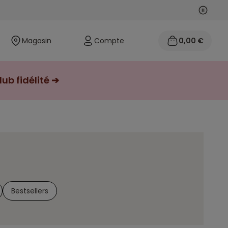
Suivan
Précéd
Magasin
Compte
0,00 €
ub fidélité ➔
Bestsellers