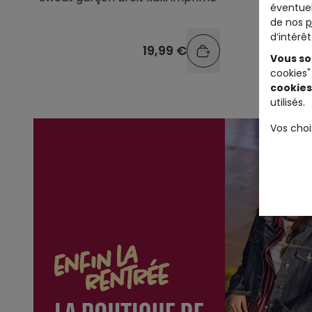
éventuel
imprimé
de nos
p
d’intérê
19,99 €
Vous so
cookies"
cookies
utilisés.
Vos choi