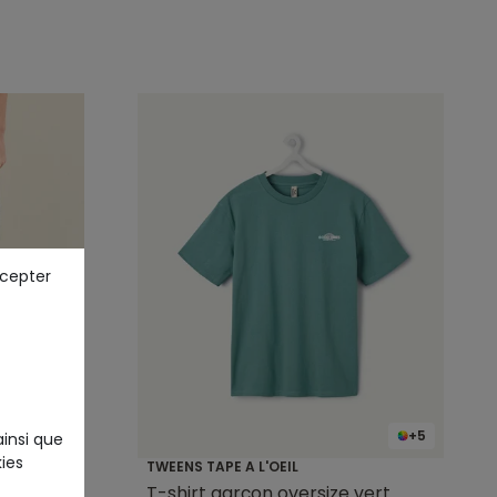
ccepter
+5
ainsi que
ies
TWEENS TAPE A L'OEIL
ris
T-shirt garçon oversize vert