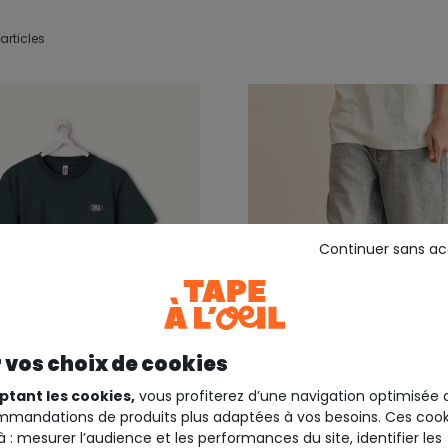
articles
Continuer sans a
 vos choix de cookies
+3
ptant les cookies,
vous profiterez d’une navigation optimisée 
mandations de produits plus adaptées à vos besoins. Ces cook
PE A L'OEIL
TWEENS TAPE A L'OEIL
à : mesurer l’audience et les performances du site, identifier les
garçon oversize vert
Bermuda garçon baggy g