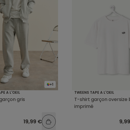
+1
PE A L'OEIL
TWEENS TAPE A L'OEIL
garçon gris
T-shirt garçon oversize 
imprimé
19,99 €
9,9