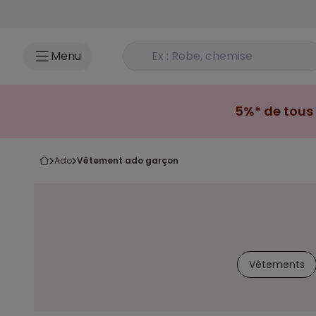
Accéder au contenu
Rechercher un produit
Menu
5%* de tous 
ado
vêtement ado garçon
Vêtements