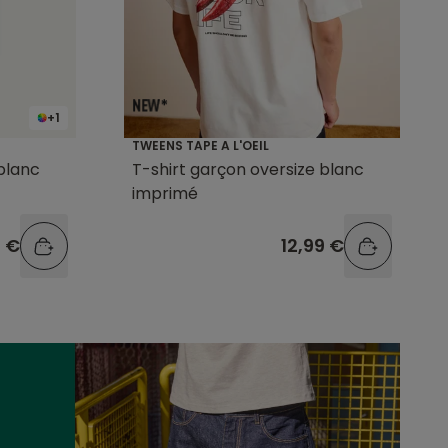
+1
TWEENS TAPE A L'OEIL
blanc
T-shirt garçon oversize blanc
imprimé
9 €
12,99 €