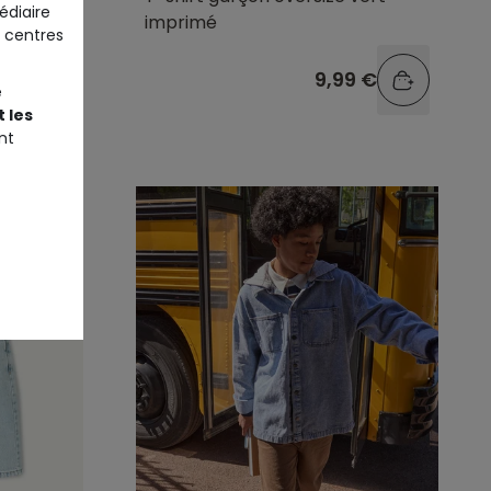
édiaire
imprimé
 centres
9 €
9,99 €
e
 les
nt