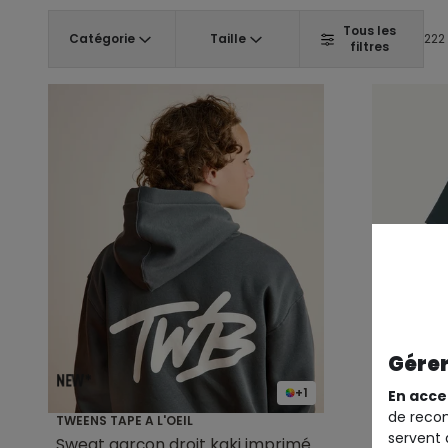
Tous les
Catégorie
Taille
222 
filtres
Gérer
+1
En acce
de recom
TWEENS TAPE A L'OEIL
TWEENS TA
servent 
Sweat garçon droit kaki imprimé
T-shirt 