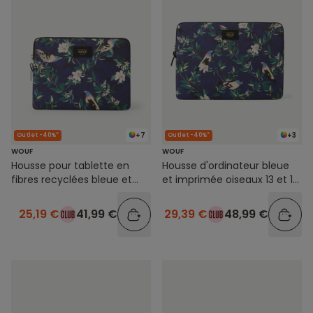
+7
+3
Outlet -40%*
Outlet -40%*
WOUF
WOUF
Housse pour tablette en
Housse d'ordinateur bleue
fibres recyclées bleue et
et imprimée oiseaux 13 et 14
imprimée oiseaux
pouces
25,19 €
41,99 €
29,39 €
48,99 €