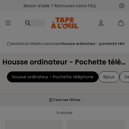
Besoin d'aide ? Retrouvez notre FAQ
Accéder au contenu
Sui
Pré
ado
ado fille
accessoires
housse ordinateur - pochette télép
Housse ordinateur - Pochette téléphone Ado fille
Housse ordinateur - Pochette téléphone
Bijoux
S
Tous les filtres
9 articles