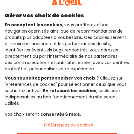
Découvrir notre application
Gérer vos choix de cookies
En acceptant les cookies,
vous profiterez d’une
navigation optimisée ainsi que de recommandations de
qui sommes-nous ?
produits plus adaptées à vos besoins. Ces cookies servent
à : mesurer l’audience et les performances du site,
besoin d'aide ?
identifier les éventuels bugs rencontrés, vous adresser —
directement ou par l’intermédiaire de nos
partenaires
—
le club fidélité
des communications et publicités en lien avec vos centres
d’intérêt et personnaliser votre expérience.
notre catalogue
Vous souhaitez personnaliser vos choix ?
Cliquez sur
"Préférences de cookies" pour sélectionner ceux que vous
souhaitez activer.
En refusant les cookies,
seuls ceux
Conditions générales de ventes et d'utilisation
indispensables au bon fonctionnement du site seront
Conditions d’utilisation des réseaux sociaux
utilisés.
Politique de confidentialité
*Conditions des offres
Vos choix seront
conservés 6 mois.
Cookies et données personnelles
Accessibilité : partiellement conforme
Préférences de cookies
Paramètres des cookies