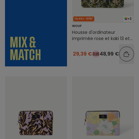
+3
Outlet -40%*
WOUF
Housse d'ordinateur
imprimée rose et kaki 13 et
14 pouces
29,39 €
48,99 €