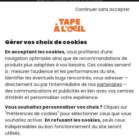
Basé sur 7 339 avis soumis à un contrôle
Voir l’attestation de confiance
Continuer sans accepter
Consulter les CGU
Téléchargez notre application
Découvrir notre application
Gérer vos choix de cookies
En acceptant les cookies,
vous profiterez d’une
navigation optimisée ainsi que de recommandations de
qui sommes-nous ?
produits plus adaptées à vos besoins. Ces cookies servent
à : mesurer l’audience et les performances du site,
besoin d'aide ?
identifier les éventuels bugs rencontrés, vous adresser —
directement ou par l’intermédiaire de nos
partenaires
—
le club fidélité
des communications et publicités en lien avec vos centres
d’intérêt et personnaliser votre expérience.
notre catalogue
Vous souhaitez personnaliser vos choix ?
Cliquez sur
"Préférences de cookies" pour sélectionner ceux que vous
souhaitez activer.
En refusant les cookies,
seuls ceux
Conditions générales de ventes et d'utilisation
indispensables au bon fonctionnement du site seront
Conditions d’utilisation des réseaux sociaux
utilisés.
Politique de confidentialité