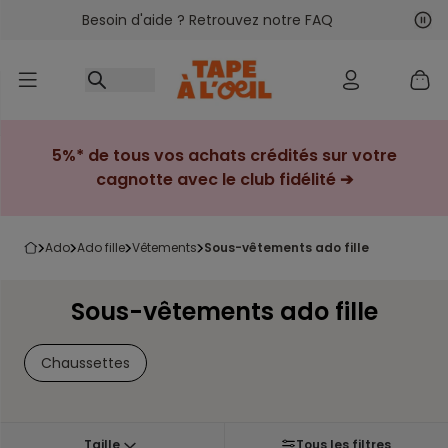
Besoin d'aide ? Retrouvez notre FAQ
Accéder au contenu
Sui
Pré
5%* de tous vos achats crédités sur votre
cagnotte avec le club fidélité ➔
ado
ado fille
vêtements
sous-vêtements ado fille
Sous-vêtements ado fille
Chaussettes
Taille
Tous les filtres