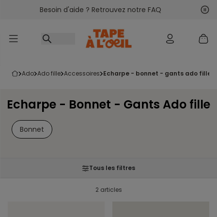
Besoin d'aide ? Retrouvez notre FAQ
Accéder au contenu
Sui
Pré
ado
ado fille
accessoires
echarpe - bonnet - gants ado fille
Echarpe - Bonnet - Gants Ado fille
Bonnet
Tous les filtres
2 articles