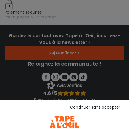
paiement sécurisé
par cb, paypal ou carte cadeau
Gardez le contact avec Tape à l’Oeil, inscrivez-
vous à la newsletter !
Je m'inscris
Rejoignez la communauté !
4.6/5
Basé sur 7 323 avis soumis à un contrôle
Voir l’attestation de confiance
Continuer sans accepter
Consulter les CGU
Téléchargez notre application