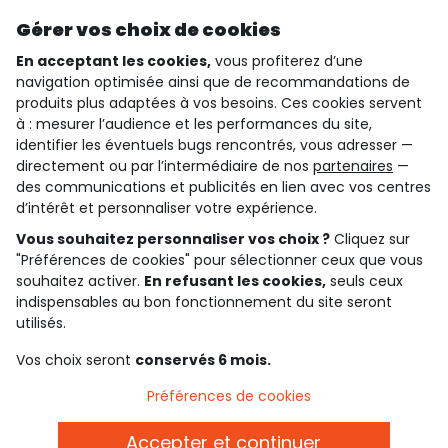
Découvrir notre application
Gérer vos choix de cookies
En acceptant les cookies,
vous profiterez d’une
navigation optimisée ainsi que de recommandations de
qui sommes-nous ?
produits plus adaptées à vos besoins. Ces cookies servent
à : mesurer l’audience et les performances du site,
besoin d'aide ?
identifier les éventuels bugs rencontrés, vous adresser —
directement ou par l’intermédiaire de nos
partenaires
—
le club fidélité
des communications et publicités en lien avec vos centres
d’intérêt et personnaliser votre expérience.
notre catalogue
Vous souhaitez personnaliser vos choix ?
Cliquez sur
"Préférences de cookies" pour sélectionner ceux que vous
souhaitez activer.
En refusant les cookies,
seuls ceux
Conditions générales de ventes et d'utilisation
indispensables au bon fonctionnement du site seront
Conditions d’utilisation des réseaux sociaux
utilisés.
Politique de confidentialité
*Conditions des offres
Vos choix seront
conservés 6 mois.
Cookies et données personnelles
Accessibilité : partiellement conforme
Préférences de cookies
Paramètres des cookies
Accepter et continuer