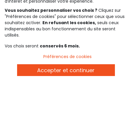
d’intérêt et personnaliser votre expérience.
Consulter les CGU
Téléchargez notre application
Vous souhaitez personnaliser vos choix ?
Cliquez sur
"Préférences de cookies" pour sélectionner ceux que vous
souhaitez activer.
En refusant les cookies,
seuls ceux
Découvrir notre application
indispensables au bon fonctionnement du site seront
utilisés.
Vos choix seront
conservés 6 mois.
qui sommes-nous ?
Préférences de cookies
besoin d'aide ?
Accepter et continuer
le club fidélité
notre catalogue
Conditions générales de ventes et d'utilisation
Conditions d’utilisation des réseaux sociaux
Politique de confidentialité
*Conditions des offres
Cookies et données personnelles