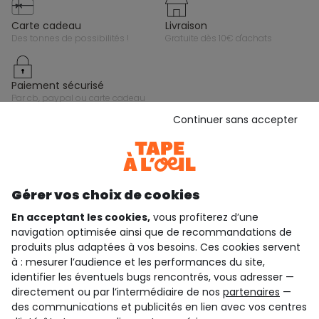
carte cadeau
livraison
des tonnes de possibilités !
gratuite dès 10€ d'achats
paiement sécurisé
par cb, paypal ou carte cadeau
Continuer sans accepter
Gardez le contact avec Tape à l’Oeil, inscrivez-
vous à la newsletter !
Je m'inscris
Gérer vos choix de cookies
Rejoignez la communauté !
En acceptant les cookies,
vous profiterez d’une
navigation optimisée ainsi que de recommandations de
produits plus adaptées à vos besoins. Ces cookies servent
à : mesurer l’audience et les performances du site,
identifier les éventuels bugs rencontrés, vous adresser —
4.6/5
directement ou par l’intermédiaire de nos
partenaires
—
Basé sur 7 339 avis soumis à un contrôle
des communications et publicités en lien avec vos centres
Voir l’attestation de confiance