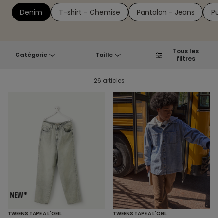
Denim
T-shirt - Chemise
Pantalon - Jeans
Pu
Tous les
Catégorie
Taille
filtres
26 articles
TWEENS TAPE A L'OEIL
TWEENS TAPE A L'OEIL