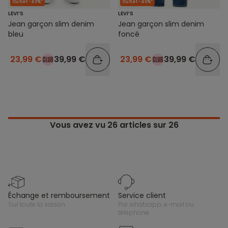
Outlet -40%*
Outlet -40%*
LEVI’S
LEVI’S
Jean garçon slim denim
Jean garçon slim denim
bleu
foncé
23,99 €
39,99 €
23,99 €
39,99 €
Vous avez vu
26
articles sur 26
échange et remboursement
service client
sur toute la saison
par whatsapp, e-mail ou
téléphone