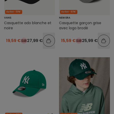
Outlet -30%*
Outlet -40%*
VANS
NEW ERA
Casquette ado blanche et
Casquette garçon grise
noire
avec logo brodé
19,59 €
27,99 €
15,59 €
25,99 €