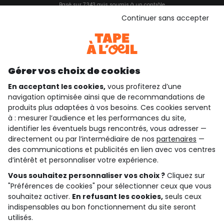
Basé sur 7 343 avis soumis à un contrôle
Voir l’attestation de confiance
Continuer sans accepter
Consulter les CGU
Téléchargez notre application
Découvrir notre application
Gérer vos choix de cookies
En acceptant les cookies,
vous profiterez d’une
navigation optimisée ainsi que de recommandations de
qui sommes-nous ?
produits plus adaptées à vos besoins. Ces cookies servent
à : mesurer l’audience et les performances du site,
besoin d'aide ?
identifier les éventuels bugs rencontrés, vous adresser —
directement ou par l’intermédiaire de nos
partenaires
—
le club fidélité
des communications et publicités en lien avec vos centres
d’intérêt et personnaliser votre expérience.
notre catalogue
Vous souhaitez personnaliser vos choix ?
Cliquez sur
"Préférences de cookies" pour sélectionner ceux que vous
souhaitez activer.
En refusant les cookies,
seuls ceux
Conditions générales de ventes et d'utilisation
indispensables au bon fonctionnement du site seront
Conditions d’utilisation des réseaux sociaux
utilisés.
Politique de confidentialité