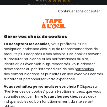
Basé sur 7 323 avis soumis à un contrôle
Voir l’attestation de confiance
Continuer sans accepter
Consulter les CGU
Téléchargez notre application
Découvrir notre application
Gérer vos choix de cookies
En acceptant les cookies,
vous profiterez d’une
navigation optimisée ainsi que de recommandations de
qui sommes-nous ?
produits plus adaptées à vos besoins. Ces cookies servent
à : mesurer l’audience et les performances du site,
besoin d'aide ?
identifier les éventuels bugs rencontrés, vous adresser —
directement ou par l’intermédiaire de nos
partenaires
—
le club fidélité
des communications et publicités en lien avec vos centres
d’intérêt et personnaliser votre expérience.
notre catalogue
Vous souhaitez personnaliser vos choix ?
Cliquez sur
"Préférences de cookies" pour sélectionner ceux que vous
souhaitez activer.
En refusant les cookies,
seuls ceux
indispensables au bon fonctionnement du site seront
Conditions générales de ventes et d'utilisation
Conditions d’utilisation des réseaux sociaux
utilisés.