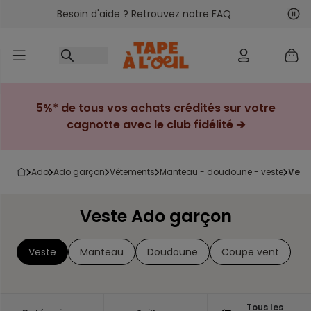
Besoin d'aide ? Retrouvez notre FAQ
Accéder au contenu
Sui
Pré
5%* de tous vos achats crédités sur votre
cagnotte avec le club fidélité ➔
ado
ado garçon
vêtements
manteau - doudoune - veste
ves
Veste Ado garçon
Veste
Manteau
Doudoune
Coupe vent
Tous les