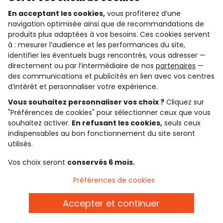
En acceptant les cookies,
vous profiterez d’une
navigation optimisée ainsi que de recommandations de
qui sommes-nous ?
produits plus adaptées à vos besoins. Ces cookies servent
à : mesurer l’audience et les performances du site,
besoin d'aide ?
identifier les éventuels bugs rencontrés, vous adresser —
directement ou par l’intermédiaire de nos
partenaires
—
le club fidélité
des communications et publicités en lien avec vos centres
d’intérêt et personnaliser votre expérience.
notre catalogue
Vous souhaitez personnaliser vos choix ?
Cliquez sur
"Préférences de cookies" pour sélectionner ceux que vous
souhaitez activer.
En refusant les cookies,
seuls ceux
Conditions générales de ventes et d'utilisation
indispensables au bon fonctionnement du site seront
Conditions d’utilisation des réseaux sociaux
utilisés.
Politique de confidentialité
*Conditions des offres
Vos choix seront
conservés 6 mois.
Cookies et données personnelles
Accessibilité : partiellement conforme
Préférences de cookies
Paramètres des cookies
Accepter et continuer
Français