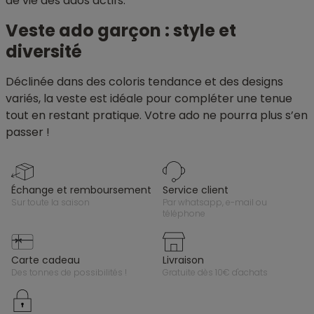
de vie des ados actifs.
Veste ado garçon : style et
diversité
Déclinée dans des coloris tendance et des designs
variés, la veste est idéale pour compléter une tenue
tout en restant pratique. Votre ado ne pourra plus s’en
passer !
échange et remboursement
service client
sur toute la saison
par whatsapp, e-mail ou
téléphone
carte cadeau
livraison
des tonnes de possibilités !
gratuite dès 10€ d'achats