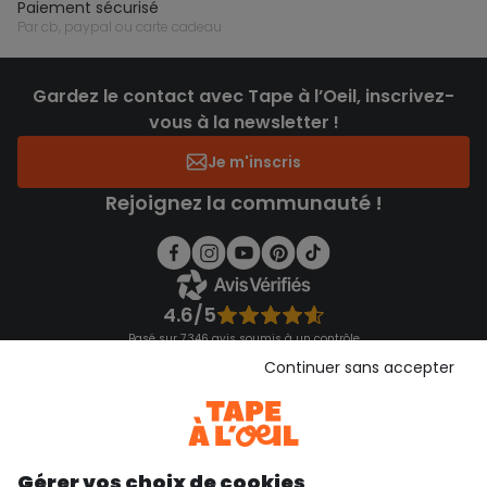
paiement sécurisé
par cb, paypal ou carte cadeau
Gardez le contact avec Tape à l’Oeil, inscrivez-
vous à la newsletter !
Je m'inscris
Rejoignez la communauté !
4.6/5
Basé sur 7 346 avis soumis à un contrôle
Voir l’attestation de confiance
Continuer sans accepter
Consulter les CGU
Téléchargez notre application
Découvrir notre application
Gérer vos choix de cookies