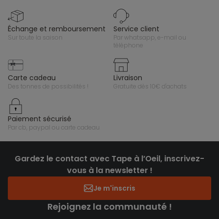
échange et remboursement
service client
sur toute la saison
par whatsapp, e-mail ou
téléphone
carte cadeau
livraison
des tonnes de possibilités !
gratuite dès 10€ d'achats
paiement sécurisé
par cb, paypal ou carte cadeau
Gardez le contact avec Tape à l’Oeil, inscrivez-
vous à la newsletter !
Je m'inscris
Rejoignez la communauté !