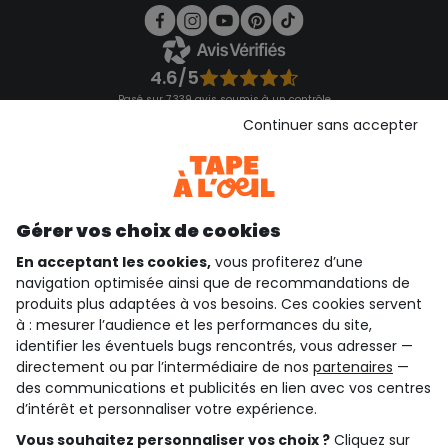
4.6/5
Basé sur 7 339 avis soumis à un contrôle
Voir l’attestation de confiance
Continuer sans accepter
Consulter les CGU
Téléchargez notre application
Découvrir notre application
Gérer vos choix de cookies
En acceptant les cookies,
vous profiterez d’une
navigation optimisée ainsi que de recommandations de
qui sommes-nous ?
produits plus adaptées à vos besoins. Ces cookies servent
à : mesurer l’audience et les performances du site,
besoin d'aide ?
identifier les éventuels bugs rencontrés, vous adresser —
directement ou par l’intermédiaire de nos
partenaires
—
le club fidélité
des communications et publicités en lien avec vos centres
d’intérêt et personnaliser votre expérience.
notre catalogue
Vous souhaitez personnaliser vos choix ?
Cliquez sur