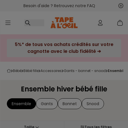
Besoin d'aide ? Retrouvez notre FAQ
Accéder au contenu
Sui
Pré
5%* de tous vos achats crédités sur votre
cagnotte avec le club fidélité ➔
bébé
bébé fille
accessoires
gants - bonnet - snood
ensemble h
Ensemble hiver bébé fille
Ensemble
Gants
Bonnet
Snood
Taille
Tous les filtres