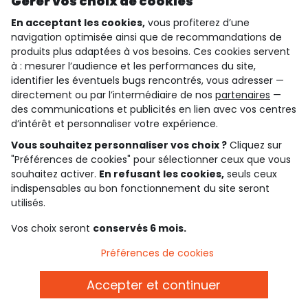
Gérer vos choix de cookies
En acceptant les cookies,
vous profiterez d’une
navigation optimisée ainsi que de recommandations de
qui sommes-nous ?
produits plus adaptées à vos besoins. Ces cookies servent
à : mesurer l’audience et les performances du site,
besoin d'aide ?
identifier les éventuels bugs rencontrés, vous adresser —
directement ou par l’intermédiaire de nos
partenaires
—
le club fidélité
des communications et publicités en lien avec vos centres
d’intérêt et personnaliser votre expérience.
notre catalogue
Vous souhaitez personnaliser vos choix ?
Cliquez sur
"Préférences de cookies" pour sélectionner ceux que vous
souhaitez activer.
En refusant les cookies,
seuls ceux
Conditions générales de ventes et d'utilisation
indispensables au bon fonctionnement du site seront
Conditions d’utilisation des réseaux sociaux
utilisés.
Politique de confidentialité
*Conditions des offres
Vos choix seront
conservés 6 mois.
Cookies et données personnelles
Accessibilité : partiellement conforme
Préférences de cookies
Paramètres des cookies
Accepter et continuer
Français