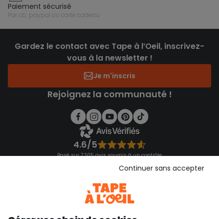
paiement sécurisé
par cb, paypal ou carte cadeau
Gardez le contact avec Tape à l’Oeil, inscrivez-
vous à la newsletter !
Je m'inscris
Rejoignez la communauté !
4.6/5
Basé sur 7 305 avis soumis à un contrôle
Voir l’attestation de confiance
Continuer sans accepter
Consulter les CGU
Téléchargez notre application
Découvrir notre application