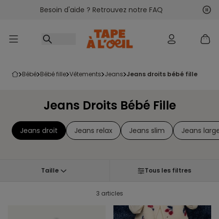
Besoin d'aide ? Retrouvez notre FAQ
Accéder au contenu
Sui
Pré
bébé
bébé fille
vêtements
jeans
jeans droits bébé fille
Jeans Droits Bébé Fille
Jeans droit
Jeans relax
Jeans slim
Jeans larg
Taille
Tous les filtres
3 articles