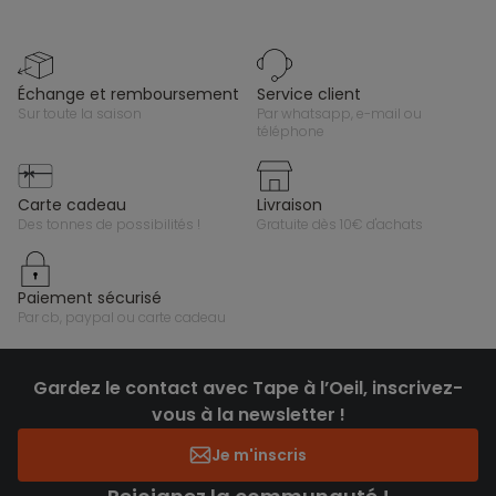
échange et remboursement
service client
sur toute la saison
par whatsapp, e-mail ou
téléphone
carte cadeau
livraison
des tonnes de possibilités !
gratuite dès 10€ d'achats
paiement sécurisé
par cb, paypal ou carte cadeau
Gardez le contact avec Tape à l’Oeil, inscrivez-
vous à la newsletter !
Je m'inscris