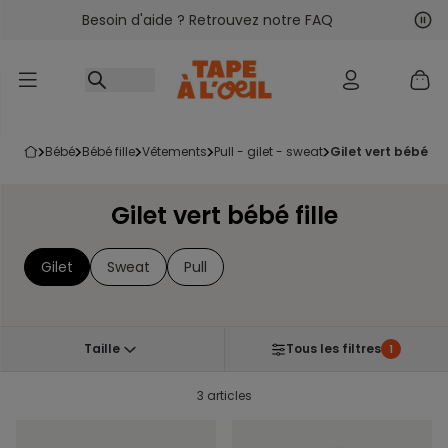
Besoin d'aide ? Retrouvez notre FAQ
Accéder au contenu
Sui
Pré
bébé
bébé fille
vêtements
pull - gilet - sweat
gilet vert bébé fil
Gilet vert bébé fille
Gilet
Sweat
Pull
Taille
Tous les filtres
1
3 articles