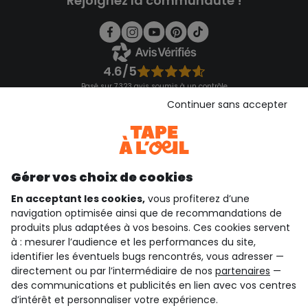
Rejoignez la communauté !
4.6/5
Basé sur 7 323 avis soumis à un contrôle
Voir l’attestation de confiance
Continuer sans accepter
Consulter les CGU
Téléchargez notre application
Découvrir notre application
Gérer vos choix de cookies
En acceptant les cookies,
vous profiterez d’une
navigation optimisée ainsi que de recommandations de
qui sommes-nous ?
produits plus adaptées à vos besoins. Ces cookies servent
à : mesurer l’audience et les performances du site,
besoin d'aide ?
identifier les éventuels bugs rencontrés, vous adresser —
directement ou par l’intermédiaire de nos
partenaires
—
le club fidélité
des communications et publicités en lien avec vos centres
d’intérêt et personnaliser votre expérience.