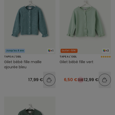
+1
+3
Jusqu'au 4 ans
Outlet -50%*
TAPE A L'OEIL
TAPE A L'OEIL
Gilet bébé fille maille
Gilet bébé fille vert
ajourée bleu
17,99 €
6,50 €
12,99 €