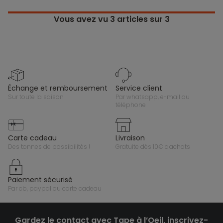
Vous avez vu
3
articles sur 3
échange et remboursement
service client
sur toute la saison
par whatsapp, e-mail ou
téléphone
carte cadeau
livraison
des tonnes de possibilités !
gratuite dès 10€ d'achats
paiement sécurisé
par cb, paypal ou carte cadeau
Gardez le contact avec Tape à l’Oeil, inscrivez-