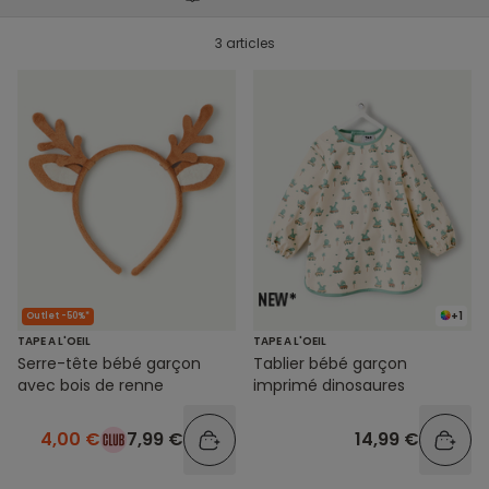
3 articles
+1
Outlet -50%*
TAPE A L'OEIL
TAPE A L'OEIL
Serre-tête bébé garçon
Tablier bébé garçon
avec bois de renne
imprimé dinosaures
4,00 €
7,99 €
14,99 €