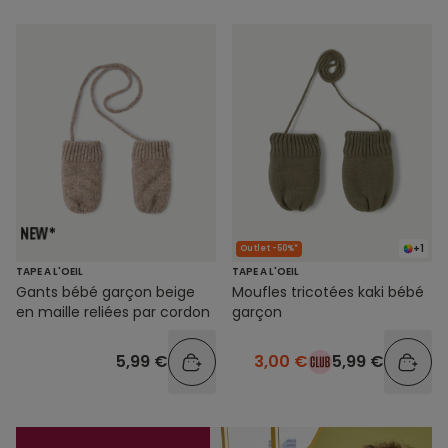
+1
Outlet -50%*
TAPE A L'OEIL
TAPE A L'OEIL
Gants bébé garçon beige
Moufles tricotées kaki bébé
en maille reliées par cordon
garçon
5,99 €
3,00 €
5,99 €