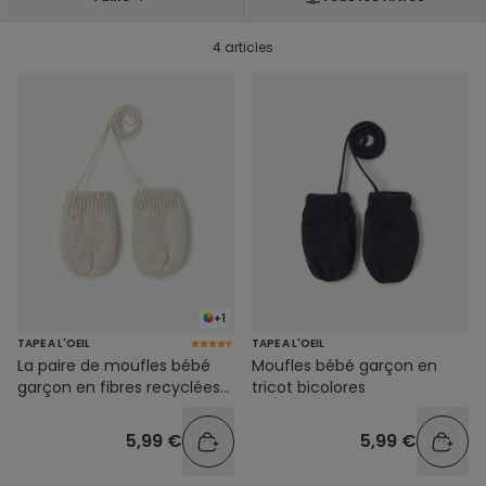
4 articles
+1
TAPE A L'OEIL
TAPE A L'OEIL
La paire de moufles bébé
Moufles bébé garçon en
garçon en fibres recyclées
tricot bicolores
écru
5,99 €
5,99 €