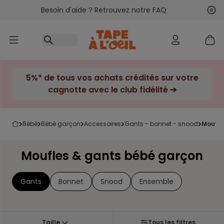
Besoin d'aide ? Retrouvez notre FAQ
Accéder au contenu
Sui
Pré
5%* de tous vos achats crédités sur votre
cagnotte avec le club fidélité ➔
bébé
bébé garçon
accessoires
gants - bonnet - snood
moufl
Moufles & gants bébé garçon
Gants
Bonnet
Snood
Ensemble
Taille
Tous les filtres