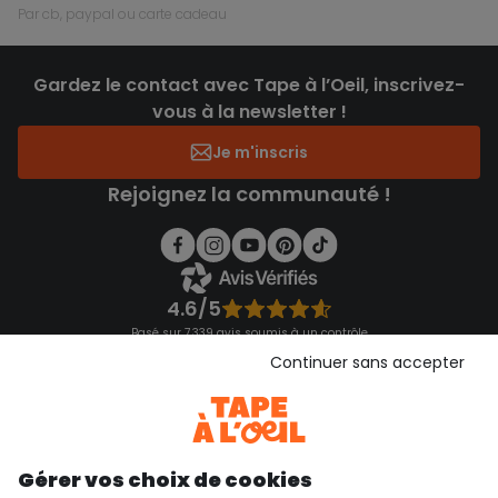
par cb, paypal ou carte cadeau
Gardez le contact avec Tape à l’Oeil, inscrivez-
vous à la newsletter !
Je m'inscris
Rejoignez la communauté !
4.6/5
Basé sur 7 339 avis soumis à un contrôle
Voir l’attestation de confiance
Continuer sans accepter
Consulter les CGU
Téléchargez notre application
Découvrir notre application
Gérer vos choix de cookies