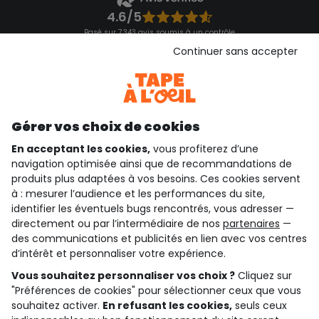
4.6/5
Basé sur 7 343 avis soumis à un contrôle
Voir l’attestation de confiance
Continuer sans accepter
Consulter les CGU
Téléchargez notre application
Découvrir notre application
Gérer vos choix de cookies
En acceptant les cookies,
vous profiterez d’une
navigation optimisée ainsi que de recommandations de
qui sommes-nous ?
produits plus adaptées à vos besoins. Ces cookies servent
à : mesurer l’audience et les performances du site,
besoin d'aide ?
identifier les éventuels bugs rencontrés, vous adresser —
directement ou par l’intermédiaire de nos
partenaires
—
le club fidélité
des communications et publicités en lien avec vos centres
d’intérêt et personnaliser votre expérience.
notre catalogue
Vous souhaitez personnaliser vos choix ?
Cliquez sur
"Préférences de cookies" pour sélectionner ceux que vous
souhaitez activer.
En refusant les cookies,
seuls ceux