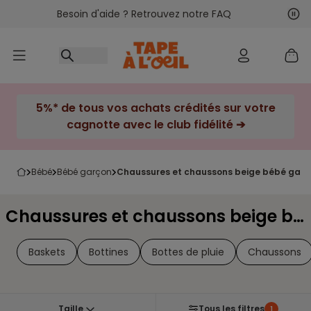
Besoin d'aide ? Retrouvez notre FAQ
Accéder au contenu
Sui
Pré
5%* de tous vos achats crédités sur votre
cagnotte avec le club fidélité ➔
bébé
bébé garçon
chaussures et chaussons beige bébé gar
Chaussures et chaussons beige bébé garçon
Baskets
Bottines
Bottes de pluie
Chaussons
Taille
Tous les filtres
1