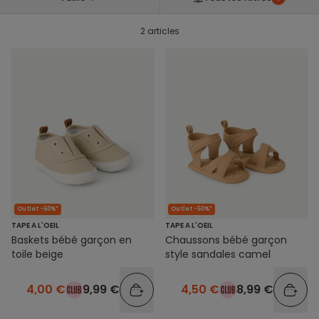
2 articles
Outlet -60%*
Outlet -50%*
TAPE A L'OEIL
TAPE A L'OEIL
Baskets bébé garçon en
Chaussons bébé garçon
toile beige
style sandales camel
4,00 €
9,99 €
4,50 €
8,99 €