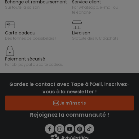
échange et remboursement
service client
sur toute la saison
par whatsapp, e-mail ou
téléphone
carte cadeau
livraison
des tonnes de possibilités !
gratuite dès 10€ d'achats
paiement sécurisé
par cb, paypal ou carte cadeau
Gardez le contact avec Tape à l’Oeil, inscrivez-
vous à la newsletter !
Je m'inscris
Rejoignez la communauté !