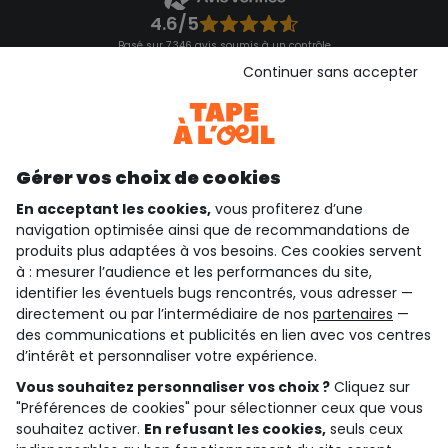
4.6/5
Basé sur 7 346 avis soumis à un contrôle
Voir l’attestation de confiance
Continuer sans accepter
Consulter les CGU
Téléchargez notre application
Découvrir notre application
Gérer vos choix de cookies
En acceptant les cookies,
vous profiterez d’une
navigation optimisée ainsi que de recommandations de
qui sommes-nous ?
produits plus adaptées à vos besoins. Ces cookies servent
à : mesurer l’audience et les performances du site,
besoin d'aide ?
identifier les éventuels bugs rencontrés, vous adresser —
directement ou par l’intermédiaire de nos
partenaires
—
le club fidélité
des communications et publicités en lien avec vos centres
d’intérêt et personnaliser votre expérience.
notre catalogue
Vous souhaitez personnaliser vos choix ?
Cliquez sur
"Préférences de cookies" pour sélectionner ceux que vous
souhaitez activer.
En refusant les cookies,
seuls ceux