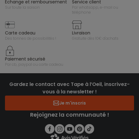
échange et remboursement
service client
sur toute la saison
par whatsapp, e-mail ou
téléphone
carte cadeau
livraison
des tonnes de possibilités !
gratuite dès 10€ d'achats
paiement sécurisé
par cb, paypal ou carte cadeau
Gardez le contact avec Tape à l’Oeil, inscrivez-
vous à la newsletter !
Je m'inscris
Rejoignez la communauté !