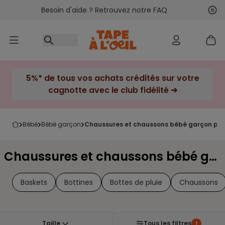
Besoin d'aide ? Retrouvez notre FAQ
Accéder au contenu
Sui
Pré
5%* de tous vos achats crédités sur votre
cagnotte avec le club fidélité ➔
bébé
bébé garçon
chaussures et chaussons bébé garçon poi
Chaussures et chaussons bébé garçon Pointure 13-14
Baskets
Bottines
Bottes de pluie
Chaussons
Taille
Tous les filtres
1