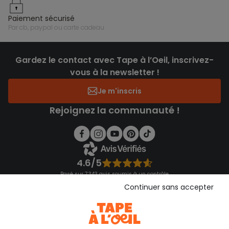
paiement sécurisé
par cb, paypal ou carte cadeau
Gardez le contact avec Tape à l’Oeil, inscrivez-
vous à la newsletter !
Je m'inscris
Rejoignez la communauté !
4.6/5
Basé sur 7 343 avis soumis à un contrôle
Voir l’attestation de confiance
Continuer sans accepter
Consulter les CGU
Téléchargez notre application