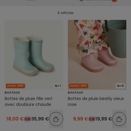
4 articles
+1
+6
Outlet -50%*
Outlet -50%*
BOATILUS
BOATILUS
Bottes de pluie fille vert
Bottes de pluie beatly vieux
avec doublure chaude
rose
18,00 €
35,99 €
9,99 €
19,99 €