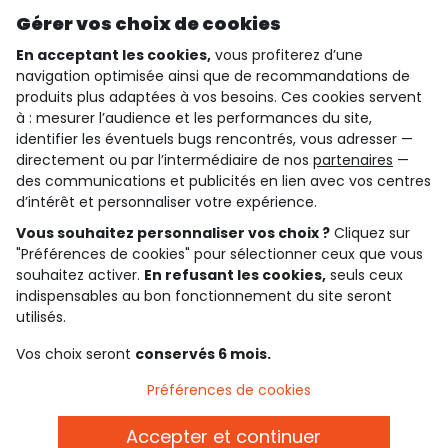
Découvrir notre application
Gérer vos choix de cookies
En acceptant les cookies,
vous profiterez d’une
navigation optimisée ainsi que de recommandations de
qui sommes-nous ?
produits plus adaptées à vos besoins. Ces cookies servent
à : mesurer l’audience et les performances du site,
besoin d'aide ?
identifier les éventuels bugs rencontrés, vous adresser —
directement ou par l’intermédiaire de nos
partenaires
—
le club fidélité
des communications et publicités en lien avec vos centres
d’intérêt et personnaliser votre expérience.
notre catalogue
Vous souhaitez personnaliser vos choix ?
Cliquez sur
"Préférences de cookies" pour sélectionner ceux que vous
souhaitez activer.
En refusant les cookies,
seuls ceux
indispensables au bon fonctionnement du site seront
Conditions générales de ventes et d'utilisation
Conditions d’utilisation des réseaux sociaux
utilisés.
Politique de confidentialité
*Conditions des offres
Vos choix seront
conservés 6 mois.
Cookies et données personnelles
Accessibilité : partiellement conforme
Préférences de cookies
Paramètres des cookies
Accepter et continuer