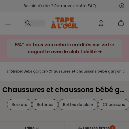
Besoin d'aide ? Retrouvez notre FAQ
Accéder au contenu
Sui
Pré
5%* de tous vos achats crédités sur votre
cagnotte avec le club fidélité ➔
bébé
bébé garçon
chaussures et chaussons bébé garçon poi
Chaussures et chaussons bébé garçon Pointure 27
Baskets
Bottines
Bottes de pluie
Chaussons
Taille
Tous les filtres
1