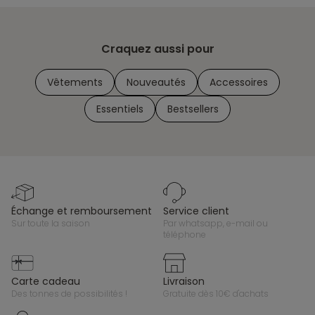
Craquez aussi pour
Vêtements
Nouveautés
Accessoires
Essentiels
Bestsellers
échange et remboursement
service client
sur toute la saison
par whatsapp, e-mail ou
téléphone
carte cadeau
livraison
des tonnes de possibilités !
gratuite dès 10€ d'achats