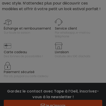
avec style. N’attendez plus pour découvrir ces
modèles et offrir à votre petit un look estival parfait !
échange et remboursement
service client
sur toute la saison
par whatsapp, e-mail ou
téléphone
carte cadeau
livraison
des tonnes de possibilités !
gratuite dès 10€ d'achats
paiement sécurisé
par cb, paypal ou carte cadeau
Gardez le contact avec Tape à l’Oeil, inscrivez-
vous à la newsletter !
Je m'inscris