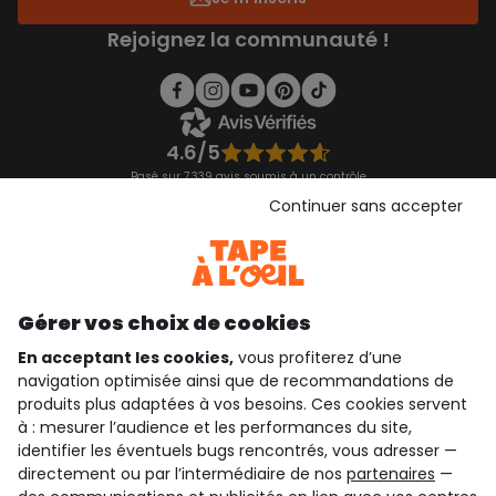
Rejoignez la communauté !
4.6/5
Basé sur 7 339 avis soumis à un contrôle
Voir l’attestation de confiance
Continuer sans accepter
Consulter les CGU
Téléchargez notre application
Découvrir notre application
Gérer vos choix de cookies
En acceptant les cookies,
vous profiterez d’une
navigation optimisée ainsi que de recommandations de
qui sommes-nous ?
produits plus adaptées à vos besoins. Ces cookies servent
à : mesurer l’audience et les performances du site,
besoin d'aide ?
identifier les éventuels bugs rencontrés, vous adresser —
directement ou par l’intermédiaire de nos
partenaires
—
le club fidélité