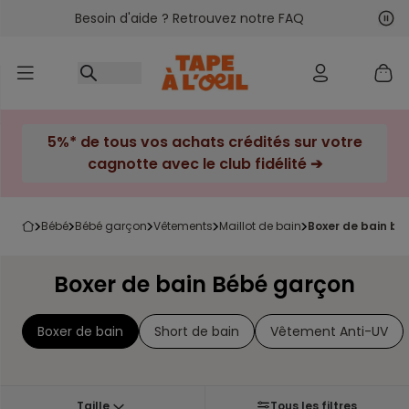
Besoin d'aide ? Retrouvez notre FAQ
Accéder au contenu
Sui
Pré
5%* de tous vos achats crédités sur votre
cagnotte avec le club fidélité ➔
bébé
bébé garçon
vêtements
maillot de bain
boxer de bain b
Boxer de bain Bébé garçon
Boxer de bain
Short de bain
Vêtement Anti-UV
Taille
Tous les filtres