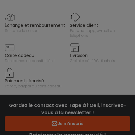
échange et remboursement
service client
sur toute la saison
par whatsapp, e-mail ou
téléphone
carte cadeau
livraison
des tonnes de possibilités !
gratuite dès 10€ d'achats
paiement sécurisé
par cb, paypal ou carte cadeau
Gardez le contact avec Tape à l’Oeil, inscrivez-
vous à la newsletter !
Je m'inscris
Rejoignez la communauté !