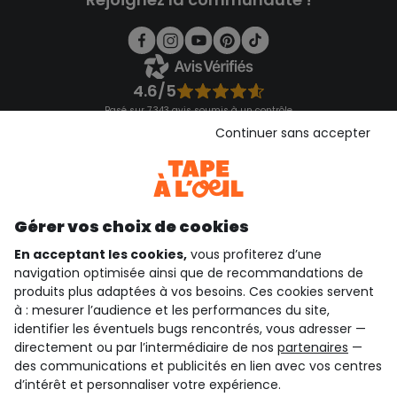
4.6/5
Basé sur 7 343 avis soumis à un contrôle
Voir l’attestation de confiance
Continuer sans accepter
Consulter les CGU
Téléchargez notre application
Découvrir notre application
Gérer vos choix de cookies
En acceptant les cookies,
vous profiterez d’une
navigation optimisée ainsi que de recommandations de
qui sommes-nous ?
produits plus adaptées à vos besoins. Ces cookies servent
à : mesurer l’audience et les performances du site,
besoin d'aide ?
identifier les éventuels bugs rencontrés, vous adresser —
directement ou par l’intermédiaire de nos
partenaires
—
le club fidélité
des communications et publicités en lien avec vos centres
d’intérêt et personnaliser votre expérience.