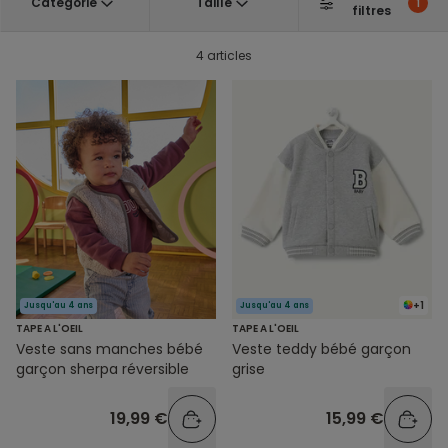
Catégorie
Taille
1
filtres
4 articles
+1
Jusqu'au 4 ans
Jusqu'au 4 ans
TAPE A L'OEIL
TAPE A L'OEIL
Veste sans manches bébé
Veste teddy bébé garçon
garçon sherpa réversible
grise
19,99 €
15,99 €