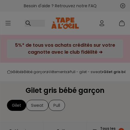
Besoin d'aide ? Retrouvez notre FAQ
Accéder au contenu
Sui
Pré
5%* de tous vos achats crédités sur votre
cagnotte avec le club fidélité ➔
bébé
bébé garçon
vêtements
pull - gilet - sweat
gilet gris bé
Gilet gris bébé garçon
Gilet
Sweat
Pull
Tous les