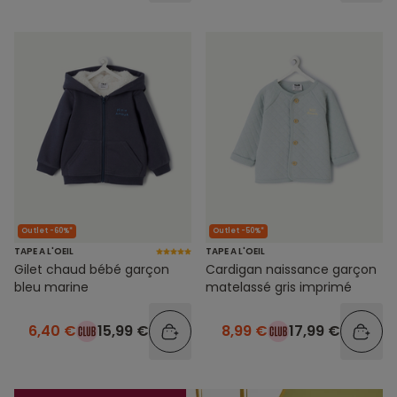
Outlet -60%*
Outlet -50%*
TAPE A L'OEIL
TAPE A L'OEIL
Gilet chaud bébé garçon
Cardigan naissance garçon
bleu marine
matelassé gris imprimé
6,40 €
15,99 €
8,99 €
17,99 €