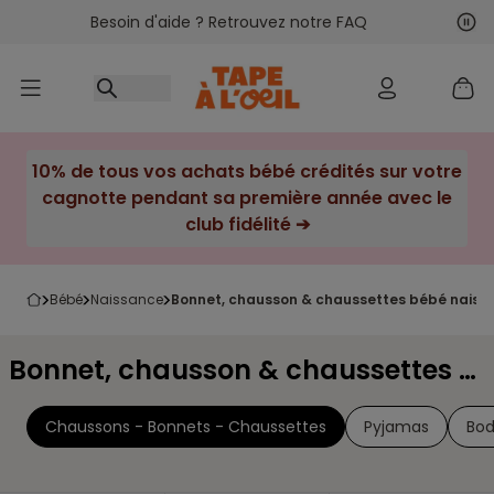
Besoin d'aide ? Retrouvez notre FAQ
Accéder au contenu
Sui
Pré
10% de tous vos achats bébé crédités sur votre
cagnotte pendant sa première année avec le
club fidélité ➔
bébé
naissance
bonnet, chausson & chaussettes bébé naissa
Bonnet, chausson & chaussettes bébé naissance Pointure 13-14
Chaussons - Bonnets - Chaussettes
Pyjamas
Bo