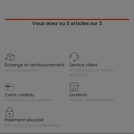
Vous avez vu
3
articles sur 3
échange et remboursement
service client
sur toute la saison
par whatsapp, e-mail ou
téléphone
carte cadeau
livraison
des tonnes de possibilités !
gratuite dès 10€ d'achats
paiement sécurisé
par cb, paypal ou carte cadeau