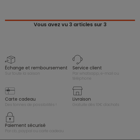
Vous avez vu
3
articles sur 3
échange et remboursement
service client
sur toute la saison
par whatsapp, e-mail ou
téléphone
carte cadeau
livraison
des tonnes de possibilités !
gratuite dès 10€ d'achats
paiement sécurisé
par cb, paypal ou carte cadeau