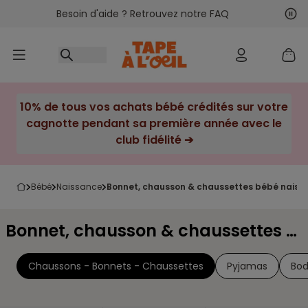
Besoin d'aide ? Retrouvez notre FAQ
Accéder au contenu
Sui
Pré
10% de tous vos achats bébé crédités sur votre
cagnotte pendant sa première année avec le
club fidélité ➔
bébé
naissance
bonnet, chausson & chaussettes bébé naissa
Bonnet, chausson & chaussettes bébé naissance Pointure 15-17
Chaussons - Bonnets - Chaussettes
Pyjamas
Bo