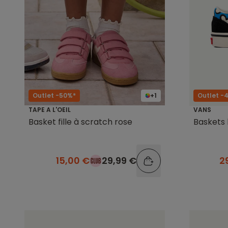
Outlet -50%*
+1
Outlet -
TAPE A L'OEIL
VANS
Basket fille à scratch rose
Baskets 
15,00 €
29,99 €
2