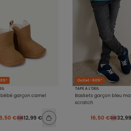
50%*
Outlet -50%*
EIL
TAPE A L'OEIL
s bébé garçon camel
Baskets garçon bleu ma
scratch
6,50 €
12,99 €
16,50 €
32,9