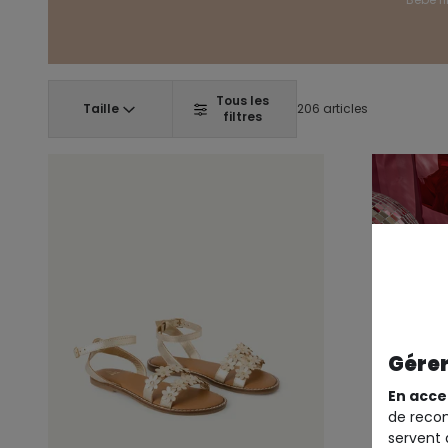
Tous les
Taille
206 articles
filtres
Gérer
En acce
de recom
servent 