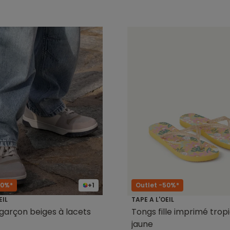
60%*
+1
Outlet -50%*
EIL
TAPE A L'OEIL
garçon beiges à lacets
Tongs fille imprimé tropi
jaune