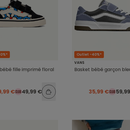
Outlet -40%*
40%*
VANS
Basket bébé garçon ble
bébé fille imprimé floral
35,99 €
59,9
9,99 €
49,99 €