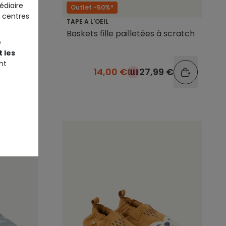
édiaire
Outlet -50%*
 centres
TAPE A L'OEIL
lorées à
Baskets fille pailletées à scratch
e
 les
nt
9 €
14,00 €
27,99 €