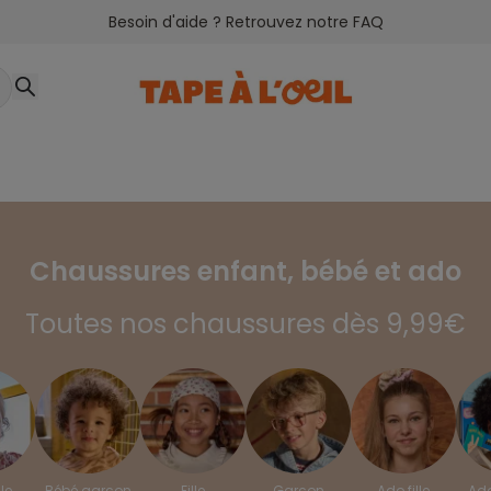
Besoin d'aide ? Retrouvez notre FAQ
Chaussures enfant, bébé et ado
Toutes nos chaussures dès 9,99€
le
Bébé garçon
Fille
Garçon
Ado fille
Ad