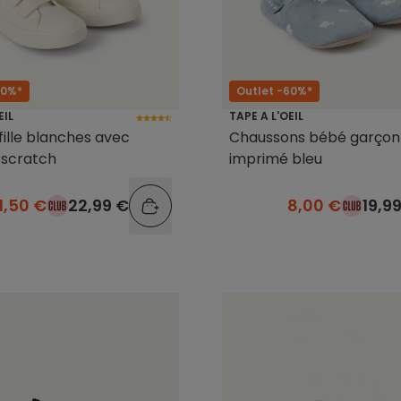
50%*
Outlet -60%*
EIL
TAPE A L'OEIL
fille blanches avec
Chaussons bébé garçon
t scratch
imprimé bleu
11,50 €
22,99 €
8,00 €
19,9