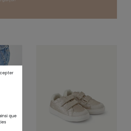
ccepter
ainsi que
ies