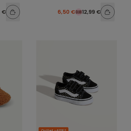
9 €
6,50 €
12,99 €
Outlet -40%*