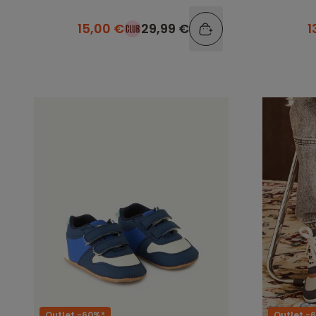
15,00 €
29,99 €
1
Outlet -60%*
Outlet -