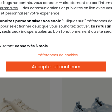
s bugs rencontrés, vous adresser — directement ou par l’interm
50%*
Outlet -50%*
artenaires
— des communications et publicités en lien avec vos
EIL
TAPE A L'OEIL
t et personnaliser votre expérience.
s fille beige motif
Baskets bébé garçon co
uhaitez personnaliser vos choix ?
Cliquez sur "Préférences d
ël
scratch
 pour sélectionner ceux que vous souhaitez activer.
En refusant
,
seuls ceux indispensables au bon fonctionnement du site sero
6,50 €
12,99 €
14,00 €
27,9
x seront
conservés 6 mois.
Préférences de cookies
Accepter et continuer