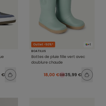
Outlet -50%*
+1
BOATILUS
ue
Bottes de pluie fille vert avec
doublure chaude
9 €
18,00 €
35,99 €