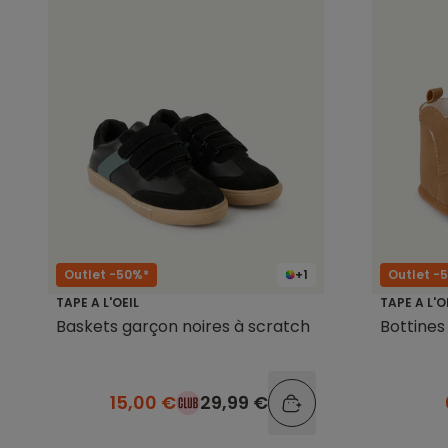
Outlet -50%*
+1
Outlet -
TAPE A L'OEIL
TAPE A L'O
Baskets garçon noires à scratch
Bottine
15,00 €
29,99 €