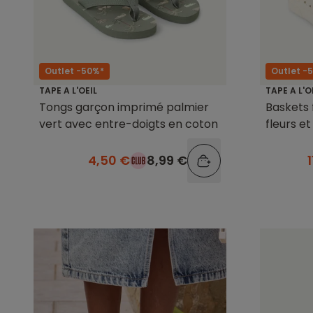
Outlet -50%*
Outlet -
TAPE A L'OEIL
TAPE A L'O
Tongs garçon imprimé palmier
Baskets 
vert avec entre-doigts en coton
fleurs e
4,50 €
8,99 €