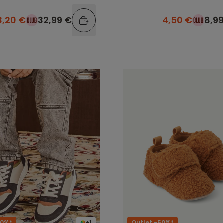
3,20 €
32,99 €
4,50 €
8,9
60%*
+1
Outlet -50%*