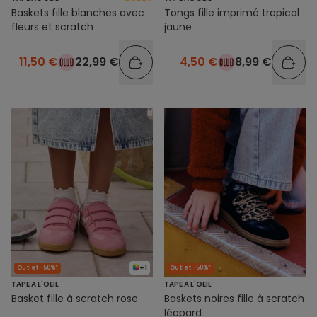
Baskets fille blanches avec
Tongs fille imprimé tropical
fleurs et scratch
jaune
11,50 €
22,99 €
4,50 €
8,99 €
+1
Outlet -50%*
Outlet -50%*
TAPE A L'OEIL
TAPE A L'OEIL
Basket fille à scratch rose
Baskets noires fille à scratch
léopard