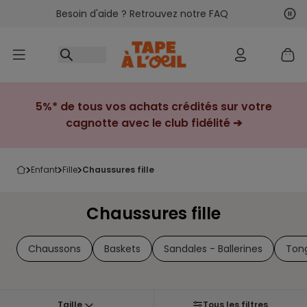
Besoin d'aide ? Retrouvez notre FAQ
Accéder au contenu
Sui
Pré
5%* de tous vos achats crédités sur votre
cagnotte avec le club fidélité ➔
enfant
fille
chaussures fille
Chaussures fille
Chaussons
Baskets
Sandales - Ballerines
Ton
Taille
Tous les filtres