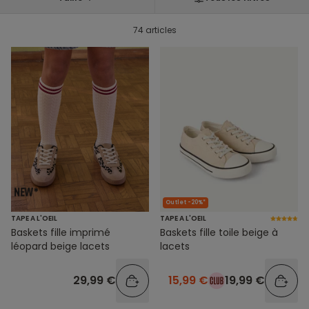
74 articles
Outlet -20%*
TAPE A L'OEIL
TAPE A L'OEIL
Baskets fille imprimé
Baskets fille toile beige à
léopard beige lacets
lacets
29,99 €
15,99 €
19,99 €