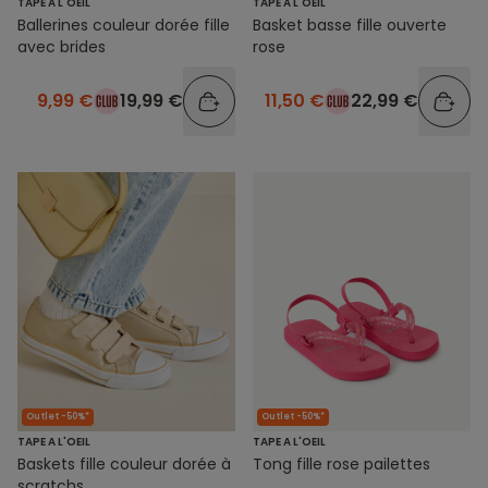
TAPE A L'OEIL
TAPE A L'OEIL
Ballerines couleur dorée fille
Basket basse fille ouverte
avec brides
rose
9,99 €
19,99 €
11,50 €
22,99 €
Outlet -50%*
Outlet -50%*
TAPE A L'OEIL
TAPE A L'OEIL
Baskets fille couleur dorée à
Tong fille rose pailettes
scratchs