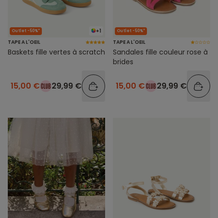
+1
Outlet -50%*
Outlet -50%*
TAPE A L'OEIL
TAPE A L'OEIL
Baskets fille vertes à scratch
Sandales fille couleur rose à
brides
15,00 €
29,99 €
15,00 €
29,99 €