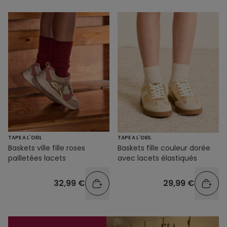
TAPE A L'OEIL
TAPE A L'OEIL
Baskets ville fille roses
Baskets fille couleur dorée
pailletées lacets
avec lacets élastiqués
32,99 €
29,99 €