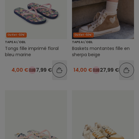
Outlet -50%*
Outlet -50%*
TAPE A L'OEIL
TAPE A L'OEIL
Tongs fille imprimé floral
Baskets montantes fille en
bleu marine
sherpa beige
4,00 €
7,99 €
14,00 €
27,99 €