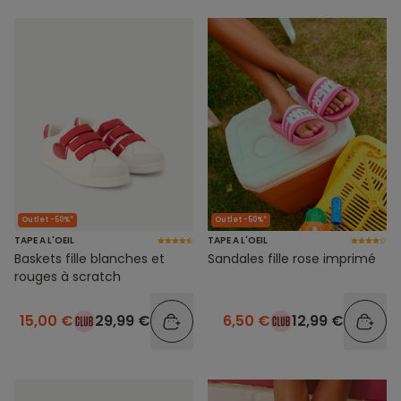
Outlet -50%*
Outlet -50%*
TAPE A L'OEIL
TAPE A L'OEIL
Baskets fille blanches et
Sandales fille rose imprimé
rouges à scratch
15,00 €
29,99 €
6,50 €
12,99 €