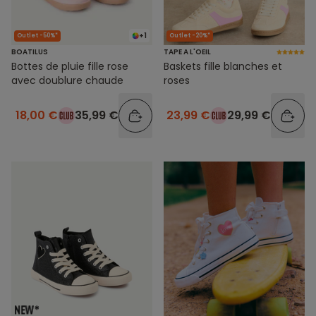
+1
Outlet -50%*
Outlet -20%*
BOATILUS
TAPE A L'OEIL
Bottes de pluie fille rose
Baskets fille blanches et
avec doublure chaude
roses
18,00 €
35,99 €
23,99 €
29,99 €