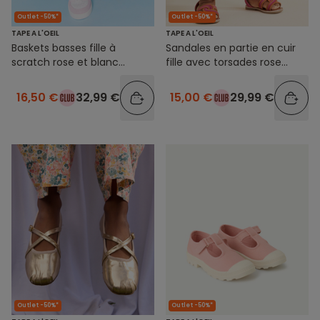
Outlet -50%*
Outlet -50%*
TAPE A L'OEIL
TAPE A L'OEIL
Baskets basses fille à
Sandales en partie en cuir
scratch rose et blanc
fille avec torsades rose
pailleté
mauve et orange
16,50 €
32,99 €
15,00 €
29,99 €
Outlet -50%*
Outlet -50%*