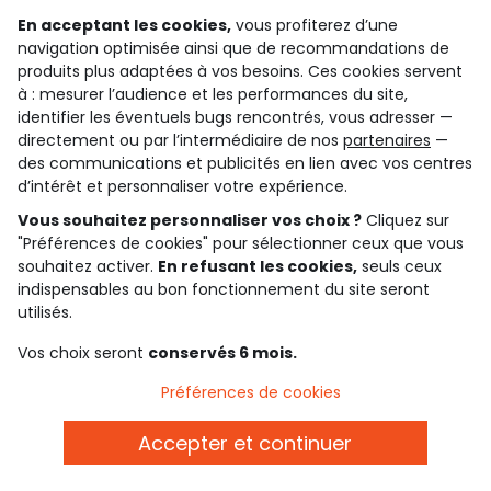
En acceptant les cookies,
vous profiterez d’une
navigation optimisée ainsi que de recommandations de
paiement sécurisé
produits plus adaptées à vos besoins. Ces cookies servent
par cb, paypal ou carte cadeau
à : mesurer l’audience et les performances du site,
identifier les éventuels bugs rencontrés, vous adresser —
directement ou par l’intermédiaire de nos
partenaires
—
Gardez le contact avec Tape à l’Oeil, inscrivez-
des communications et publicités en lien avec vos centres
vous à la newsletter !
d’intérêt et personnaliser votre expérience.
Vous souhaitez personnaliser vos choix ?
Cliquez sur
Je m'inscris
"Préférences de cookies" pour sélectionner ceux que vous
Rejoignez la communauté !
souhaitez activer.
En refusant les cookies,
seuls ceux
indispensables au bon fonctionnement du site seront
utilisés.
Vos choix seront
conservés 6 mois.
4.6/5
Préférences de cookies
Basé sur 7 339 avis soumis à un contrôle
Voir l’attestation de confiance
Consulter les CGU
Accepter et continuer
Téléchargez notre application