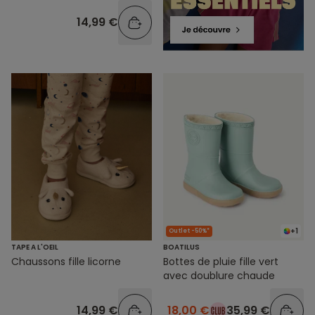
antidérapants
14,99 €
+1
Outlet -50%*
TAPE A L'OEIL
BOATILUS
Chaussons fille licorne
Bottes de pluie fille vert
avec doublure chaude
14,99 €
18,00 €
35,99 €