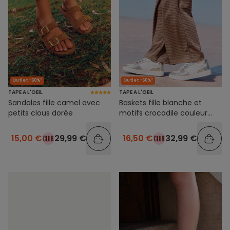
Outlet -50%*
Outlet -50%*
TAPE A L'OEIL
TAPE A L'OEIL
Sandales fille camel avec
Baskets fille blanche et
petits clous dorée
motifs crocodile couleur
dorée
15,00 €
29,99 €
16,50 €
32,99 €