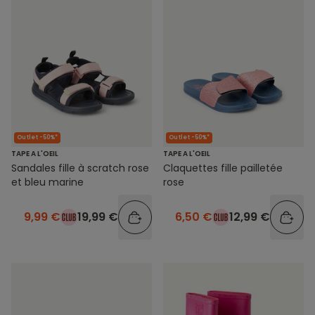
Outlet -50%*
Outlet -50%*
TAPE A L'OEIL
TAPE A L'OEIL
Sandales fille à scratch rose
Claquettes fille pailletée
et bleu marine
rose
9,99 €
19,99 €
6,50 €
12,99 €