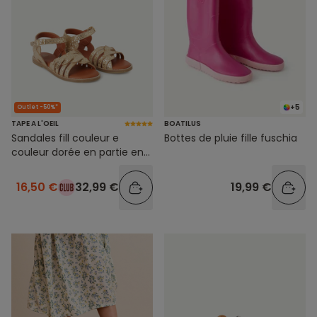
+5
Outlet -50%*
TAPE A L'OEIL
BOATILUS
Sandales fill couleur e
Bottes de pluie fille fuschia
couleur dorée en partie en
cuir
16,50 €
32,99 €
19,99 €