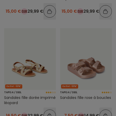
15,00 €
29,99 €
15,00 €
29,99 €
Outlet -50%*
Outlet -50%*
TAPE A L'OEIL
TAPE A L'OEIL
Sandales fille dorée imprimé
Sandales fille rose à boucles
léopard
16,50 €
32,99 €
7,50 €
14,99 €