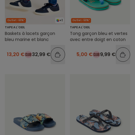
+1
Outlet -60%*
Outlet -50%*
TAPE A L'OEIL
TAPE A L'OEIL
Baskets à lacets garçon
Tong garçon bleu et vertes
bleu marine et blanc
avec entre doigt en coton
13,20 €
32,99 €
5,00 €
9,99 €