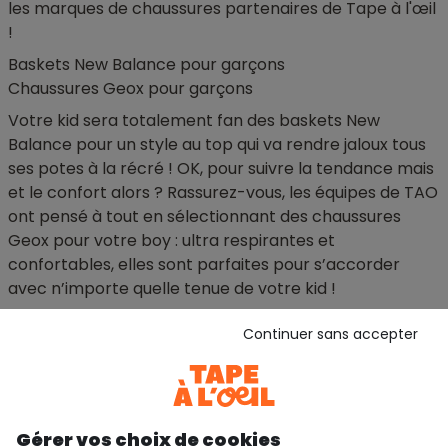
les marques de chaussures partenaires de Tape à l'œil
!
Baskets New Balance pour garçons
Chaussures Geox pour garçons
Votre kid sera totalement fan des baskets New
Balance pour un style au top qui va rendre jaloux tous
ses potes à la récré ! OK, pour suivre la tendance mais
et le confort alors ? Rassurez-vous, les équipes de TAO
ont pensé à tout en sélectionnant des chaussures
Geox pour votre boy : ultra respirantes et
confortables, elles sont parfaites pour s’accorder
avec n’importe quelle tenue de votre kid !
Continuer sans accepter
échange et remboursement
service client
sur toute la saison
par whatsapp, e-mail ou
téléphone
Gérer vos choix de cookies