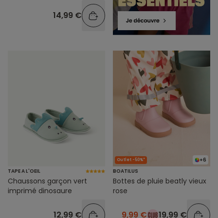
14,99 €
+6
Outlet -50%*
TAPE A L'OEIL
BOATILUS
Chaussons garçon vert
Bottes de pluie beatly vieux
imprimé dinosaure
rose
12,99 €
9,99 €
19,99 €