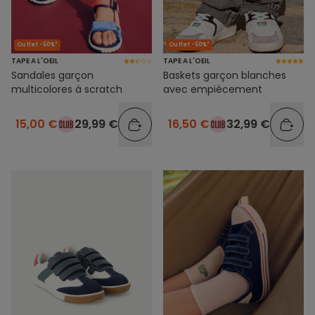
Outlet -50%*
Outlet -50%*
TAPE A L'OEIL
TAPE A L'OEIL
Sandales garçon
Baskets garçon blanches
multicolores à scratch
avec empiècement
15,00 €
29,99 €
16,50 €
32,99 €