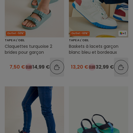
+1
Outlet -50%*
Outlet -60%*
TAPE A L'OEIL
TAPE A L'OEIL
Claquettes turquoise 2
Baskets à lacets garçon
brides pour garçon
blanc bleu et bordeaux
7,50 €
14,99 €
13,20 €
32,99 €