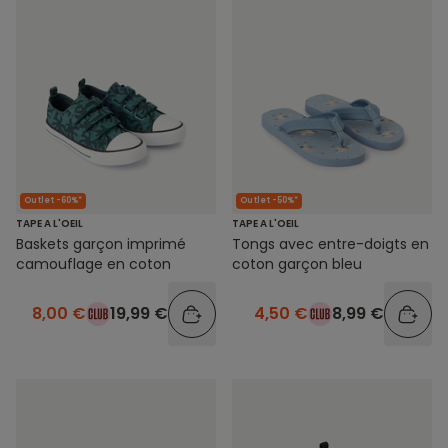
Outlet -60%*
Outlet -50%*
TAPE A L'OEIL
TAPE A L'OEIL
Baskets garçon imprimé
Tongs avec entre-doigts en
camouflage en coton
coton garçon bleu
8,00 €
19,99 €
4,50 €
8,99 €