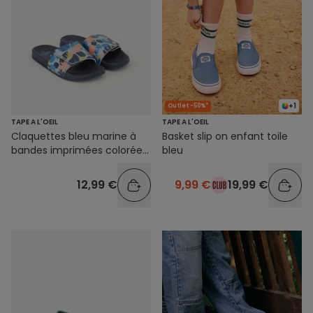
+1
Outlet -50%*
TAPE A L'OEIL
TAPE A L'OEIL
Claquettes bleu marine à
Basket slip on enfant toile
bandes imprimées colorées
bleu
garçon
12,99 €
9,99 €
19,99 €