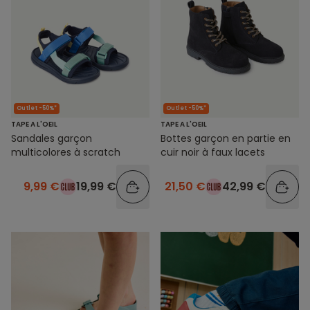
Outlet -50%*
Outlet -50%*
TAPE A L'OEIL
TAPE A L'OEIL
Sandales garçon
Bottes garçon en partie en
multicolores à scratch
cuir noir à faux lacets
9,99 €
19,99 €
21,50 €
42,99 €