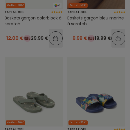
+1
Outlet -60%*
Outlet -50%*
TAPE A L'OEIL
TAPE A L'OEIL
Baskets garçon colorblock à
Baskets garçon bleu marine
scratch
à scratch
12,00 €
29,99 €
9,99 €
19,99 €
Outlet -50%*
Outlet -50%*
TAPE A L'OEIL
TAPE A L'OEIL