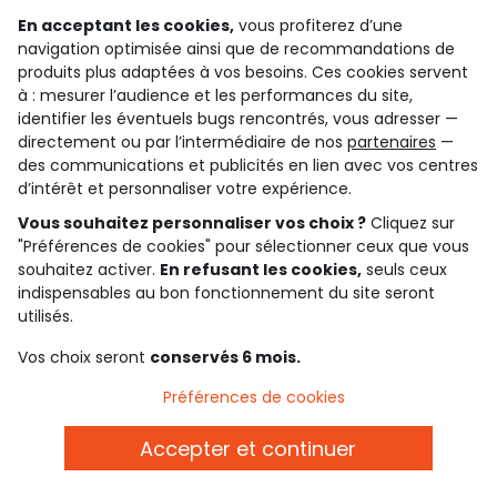
En acceptant les cookies,
vous profiterez d’une
carte cadeau
livraison
des tonnes de possibilités !
gratuite dès 10€ d'achats
navigation optimisée ainsi que de recommandations de
produits plus adaptées à vos besoins. Ces cookies servent
à : mesurer l’audience et les performances du site,
identifier les éventuels bugs rencontrés, vous adresser —
paiement sécurisé
par cb, paypal ou carte cadeau
directement ou par l’intermédiaire de nos
partenaires
—
des communications et publicités en lien avec vos centres
d’intérêt et personnaliser votre expérience.
Gardez le contact avec Tape à l’Oeil, inscrivez-
Vous souhaitez personnaliser vos choix ?
Cliquez sur
vous à la newsletter !
"Préférences de cookies" pour sélectionner ceux que vous
souhaitez activer.
En refusant les cookies,
seuls ceux
Je m'inscris
indispensables au bon fonctionnement du site seront
Rejoignez la communauté !
utilisés.
Vos choix seront
conservés 6 mois.
Préférences de cookies
4.6/5
Accepter et continuer
Basé sur 7 343 avis soumis à un contrôle
Voir l’attestation de confiance
Consulter les CGU