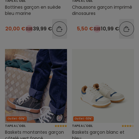
TAPE A L'OEIL
TAPE A L'OEIL
Bottines garçon en suède
Chaussons garçon imprimé
bleu marine
dinosaures
20,00 €
39,99 €
5,50 €
10,99 €
Outlet -50%*
Outlet -50%*
TAPE A L'OEIL
TAPE A L'OEIL
Baskets montantes garçon
Baskets garçon blanc et
côtelé vert foncé
bleu