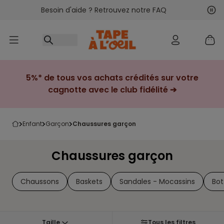
Besoin d'aide ? Retrouvez notre FAQ
Accéder au contenu
Sui
Pré
5%* de tous vos achats crédités sur votre
cagnotte avec le club fidélité ➔
enfant
garçon
chaussures garçon
Chaussures garçon
Chaussons
Baskets
Sandales - Mocassins
Bot
Taille
Tous les filtres