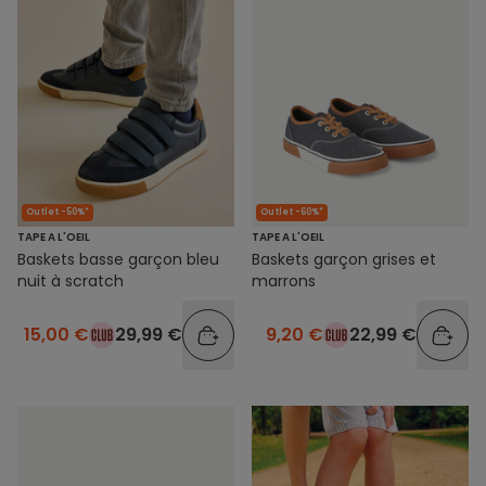
Outlet -50%*
Outlet -60%*
TAPE A L'OEIL
TAPE A L'OEIL
Baskets basse garçon bleu
Baskets garçon grises et
nuit à scratch
marrons
15,00 €
29,99 €
9,20 €
22,99 €