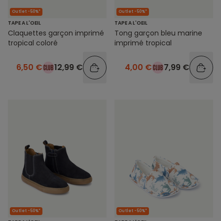
Outlet -50%*
Outlet -50%*
TAPE A L'OEIL
TAPE A L'OEIL
Claquettes garçon imprimé
Tong garçon bleu marine
tropical coloré
imprimé tropical
6,50 €
12,99 €
4,00 €
7,99 €
Outlet -50%*
Outlet -50%*