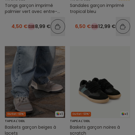
Tongs garçon imprimé
Sandales garçon imprimé
palmier vert avec entre-
tropical bleu
doigts en coton
4,50 €
8,99 €
6,50 €
12,99 €
+1
+1
Outlet -60%*
Outlet -50%*
TAPE A L'OEIL
TAPE A L'OEIL
Baskets garçon beiges à
Baskets garçon noires à
lacets
scratch