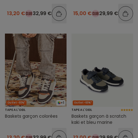
13,20 €
32,99 €
15,00 €
29,99 €
+1
Outlet -60%*
Outlet -60%*
TAPE A L'OEIL
TAPE A L'OEIL
Baskets garçon colorées
Baskets garçon à scratch
kaki et bleu marine
13,20 €
32,99 €
12,00 €
29,99 €