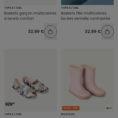
TAPE A L'OEIL
TAPE A L'OEIL
Baskets garçon multicolores
Baskets fille multicolores
à lacets confort
lacées semelle contrastée
32,99 €
32,99 €
+1
Outlet -50%*
TAPE A L'OEIL
BOATILUS