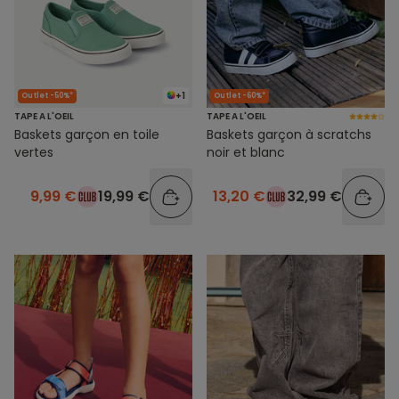
+1
Outlet -50%*
Outlet -60%*
TAPE A L'OEIL
TAPE A L'OEIL
Baskets garçon en toile
Baskets garçon à scratchs
vertes
noir et blanc
9,99 €
19,99 €
13,20 €
32,99 €