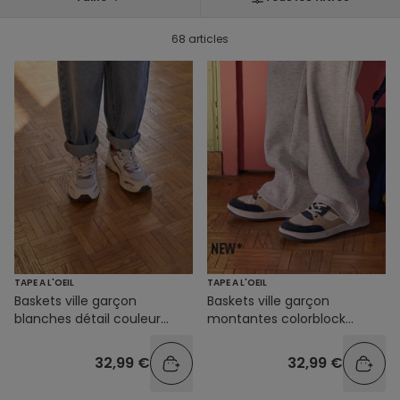
68 articles
TAPE A L'OEIL
TAPE A L'OEIL
Baskets ville garçon
Baskets ville garçon
blanches détail couleur
montantes colorblock
argentée
scratch
32,99 €
32,99 €