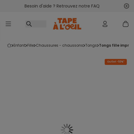
Besoin d'aide ? Retrouvez notre FAQ
Accéder au contenu
Sui
Pré
enfant
fille
chaussures - chaussons
tongs
tongs fille impri
Outlet -50%*