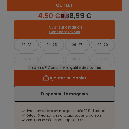
OUTLET
4,50 €
8,99 €
-50%* sur cet article
Connectez-vous
22-23
24-25
26-27
28-29
30-31
32-33
34-35
36-37
Un doute ? Consultez le
guide des tailles
Ajouter au panier
Disponibilité magasin
Livraison offerte en magasin dès 10€ d'achat
Retour & échanges gratuits toute la saison
Vendu et expédié par Tape à l'Oeil