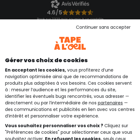
4.6/5
Basé sur 7 323 avis soumis à un contrôle
Voir l’attestation de confiance
Continuer sans accepter
Consulter les CGU
Téléchargez notre application
Découvrir notre application
Gérer vos choix de cookies
En acceptant les cookies,
vous profiterez d’une
navigation optimisée ainsi que de recommandations de
qui sommes-nous ?
produits plus adaptées à vos besoins. Ces cookies servent
à : mesurer l’audience et les performances du site,
besoin d'aide ?
identifier les éventuels bugs rencontrés, vous adresser —
directement ou par l’intermédiaire de nos
partenaires
—
le club fidélité
des communications et publicités en lien avec vos centres
d’intérêt et personnaliser votre expérience.
notre catalogue
Vous souhaitez personnaliser vos choix ?
Cliquez sur
"Préférences de cookies" pour sélectionner ceux que vous
souhaitez activer.
En refusant les cookies,
seuls ceux