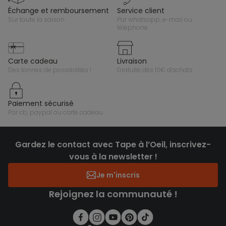
échange et remboursement
service client
sur toute la saison
par whatsapp, e-mail ou
téléphone
carte cadeau
livraison
des tonnes de possibilités !
gratuite dès 10€ d'achats
paiement sécurisé
par cb, paypal ou carte cadeau
Gardez le contact avec Tape à l’Oeil, inscrivez-
vous à la newsletter !
Je m'inscris
Rejoignez la communauté !