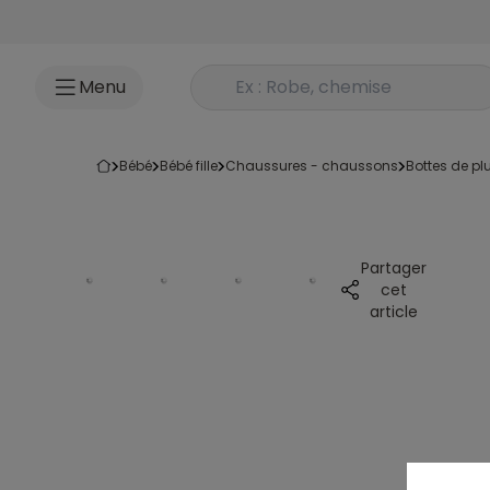
Accéder au contenu
Rechercher un produit
Menu
bébé
bébé fille
chaussures - chaussons
bottes de pl
Partager
cet
article