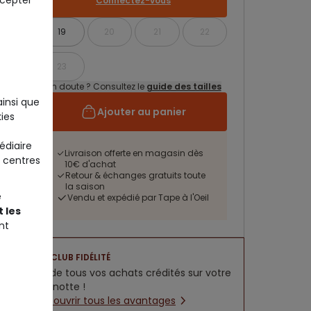
ccepter
Connectez-vous
19
20
21
22
23
Un doute ? Consultez le
guide des tailles
ainsi que
Ajouter au panier
ies
édiaire
Livraison offerte en magasin dès
 centres
10€ d'achat
Retour & échanges gratuits toute
la saison
e
Vendu et expédié par Tape à l'Oeil
 les
nt
CLUB FIDÉLITÉ
5% de tous vos achats crédités sur votre
cagnotte !
Découvrir tous les avantages