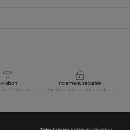
livraison
paiement sécurisé
e dès 10€ d'achats
par cb, paypal ou carte cadeau
Téléchargez notre application