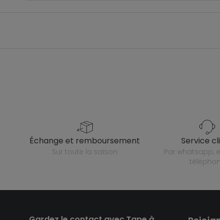
échange et remboursement
service cl
sur toute la saison
par whatsapp, e-mail ou
télépho
Gardez le contact avec Tape à