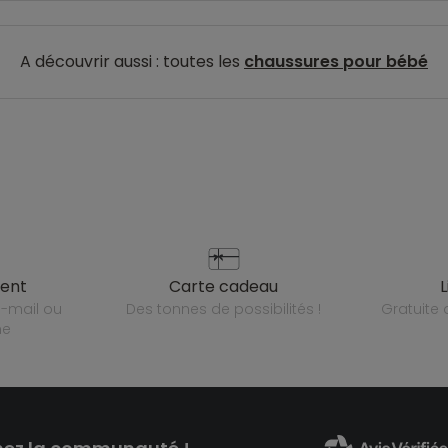
A découvrir aussi : toutes les
chaussures pour bébé
ient
carte cadeau
des tonnes de possibilités !
gratuit
ne