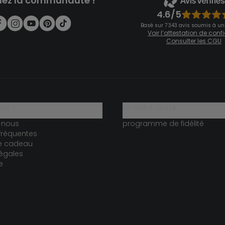
nez la communauté !
4.6/5
Basé sur 7 343 avis soumis à un
Voir l’attestation de con
Consulter les CGU
ide ?
le club fidélité
-nous
programme de fidélité
fréquentes
te cadeau
égales
e