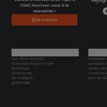
Rejoig
l’Oeil, inscrivez-vous à la
newsletter !
Je m'inscris
qui sommes-nous ?
besoin d'a
nos offres d'emploi
contactez
la fondation tape à l'oeil
questions 
la marque
solde car
le family lab
mentions l
les marques
plan du sit
guide taille