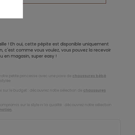
ille ! Eh oui, cette pépite est disponible uniquement
ison, c'est comme vous voulez, vous pouvez la recevoir
u en magasin, super easy !
votre petite princesse avec une paire de
chaussures bébé
stylée.
i sur le budget : découvrez notre sélection de
chaussures
compromis sur le style ni la qualité : découvrez notre sélection
motion
.