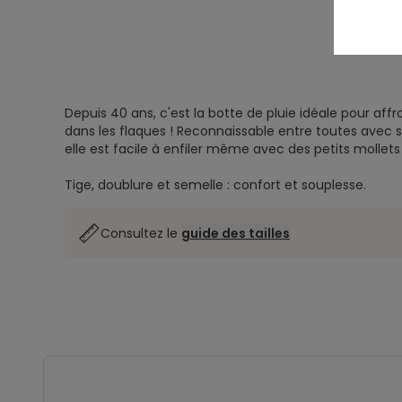
Depuis 40 ans, c'est la botte de pluie idéale pour affro
dans les flaques ! Reconnaissable entre toutes avec
elle est facile à enfiler même avec des petits mollets
Tige, doublure et semelle : confort et souplesse.
Consultez le
guide des tailles