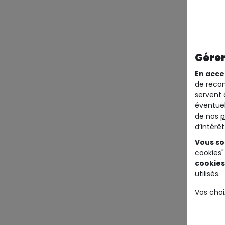
Gérer
En acce
de recom
servent 
éventuel
de nos
p
d’intérê
Vous so
cookies"
cookies
utilisés.
Vos choi