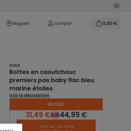
Suivan
Précéd
Magasin
Compte
0,00 €
AIGLE
Bottes en caoutchouc
premiers pas baby flac bleu
marine étoiles
Voir la description
OUTLET
31,49 €
44,99 €
-30%* sur cet article