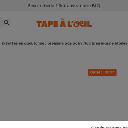
Besoin d'aide ? Retrouvez notre FAQ
uie
bottes en caoutchouc premiers pas baby flac bleu marine étoiles
Outlet -30%*