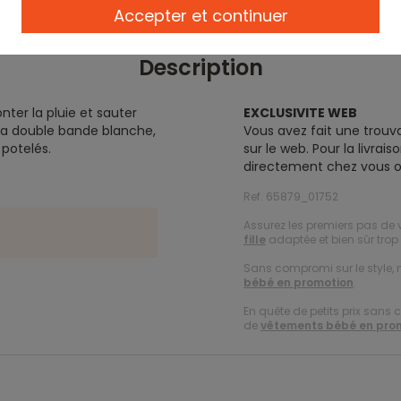
Accepter et continuer
Description
nter la pluie et sauter
EXCLUSIVITE WEB
 sa double bande blanche,
Vous avez fait une trouva
 potelés.
sur le web. Pour la livra
directement chez vous o
Ref. 65879_01752
Assurez les premiers pas de 
fille
adaptée et bien sûr trop 
Sans compromi sur le style, n
bébé en promotion
.
En quête de petits prix sans 
de
vêtements bébé en pro