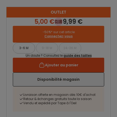
OUTLET
5,00 €
9,99 €
-50%* sur cet article
Connectez-vous
3-6 M
9-18 M
24-36 M
Un doute ? Consultez le
guide des tailles
Ajouter au panier
Disponibilité magasin
Livraison offerte en magasin dès 10€ d'achat
Retour & échanges gratuits toute la saison
Vendu et expédié par Tape à l'Oeil