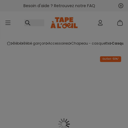
Besoin d'aide ? Retrouvez notre FAQ
Accéder au contenu
Sui
Pré
bébé
bébé garçon
accessoires
chapeau - casquette
casquet
Outlet -50%*