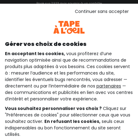
Basé sur 7 323 avis soumis à un contrôle
Voir l’attestation de confiance
Continuer sans accepter
Consulter les CGU
Téléchargez notre application
Découvrir notre application
Gérer vos choix de cookies
En acceptant les cookies,
vous profiterez d’une
navigation optimisée ainsi que de recommandations de
qui sommes-nous ?
produits plus adaptées à vos besoins. Ces cookies servent
à : mesurer l’audience et les performances du site,
besoin d'aide ?
identifier les éventuels bugs rencontrés, vous adresser —
directement ou par l’intermédiaire de nos
partenaires
—
le club fidélité
des communications et publicités en lien avec vos centres
d’intérêt et personnaliser votre expérience.
notre catalogue
Vous souhaitez personnaliser vos choix ?
Cliquez sur
"Préférences de cookies" pour sélectionner ceux que vous
souhaitez activer.
En refusant les cookies,
seuls ceux
indispensables au bon fonctionnement du site seront
Conditions générales de ventes et d'utilisation
Conditions d’utilisation des réseaux sociaux
utilisés.
Politique de confidentialité