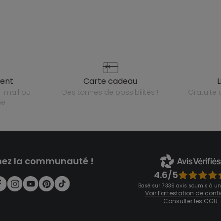
ient
carte cadeau
des tonnes de possibilités !
gratuit
ne
nez la communauté !
4.6/5
Basé sur 7 339 avis soumis à un
Voir l’attestation de con
Consulter les CGU