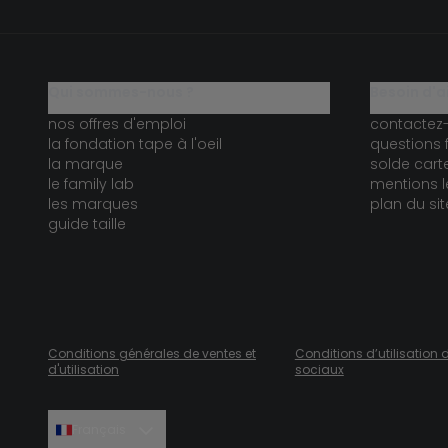
qui sommes-nous ?
besoin d'a
nos offres d'emploi
contactez
la fondation tape à l'oeil
questions 
la marque
solde car
le family lab
mentions l
les marques
plan du sit
guide taille
Conditions générales de ventes et
Conditions d’utilisation 
d'utilisation
sociaux
Français