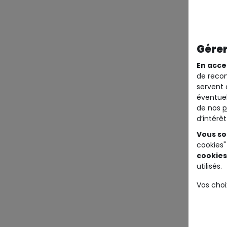
Gérer
En acce
de recom
servent 
éventuel
de nos
p
d’intérê
Vous so
cookies"
cookies
utilisés.
Vos choi