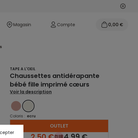
Suivan
Précéd
Magasin
Compte
0,00 €
s
TAPE A L'OEIL
Chaussettes antidérapante
bébé fille imprimé cœurs
Voir la description
ROSE
ECRU
Coloris :
ecru
OUTLET
ccepter
2,50 €
4,99 €