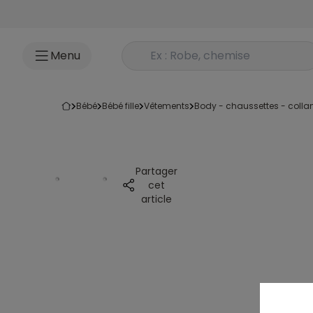
Accéder au contenu
Rechercher un produit
Menu
bébé
bébé fille
vêtements
body - chaussettes - colla
Partager
cet
article