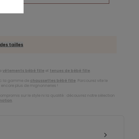
des tailles
de
vêtements bébé fille
et
tenues de bébé fille
.
vec la gamme de
chaussettes bébé fille
. Parcourez vite le
r encore plus de mignonneries !
compromis sur le style ni la qualité : découvrez notre sélection
motion
.