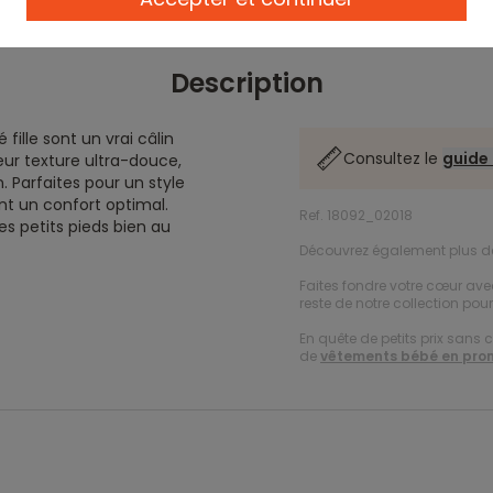
Description
ille sont un vrai câlin
Consultez le
guide 
eur texture ultra-douce,
 Parfaites pour un style
ent un confort optimal.
Ref. 18092_02018
es petits pieds bien au
Découvrez également plus 
Faites fondre votre cœur a
reste de notre collection pou
En quête de petits prix sans 
de
vêtements bébé en pro