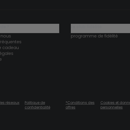
ide ?
le club fidélité
-nous
programme de fidélité
fréquentes
te cadeau
égales
e
des réseaux
Politique de
*Conditions des
Cookies et donn
confidentialité
offres
personnelles