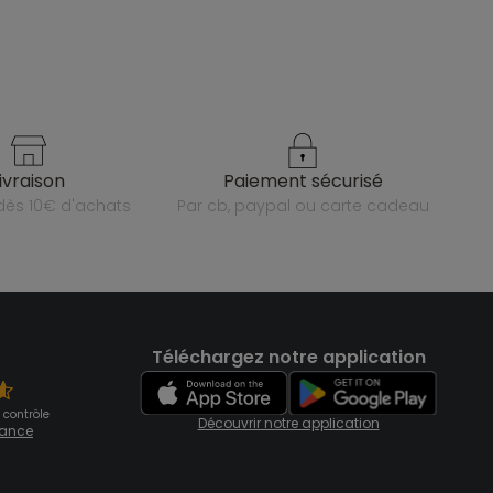
livraison
paiement sécurisé
e dès 10€ d'achats
par cb, paypal ou carte cadeau
Téléchargez notre application
 contrôle
Découvrir notre application
fiance