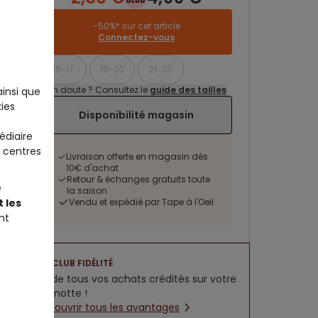
-50%* sur cet article
Connectez-vous
15-17
18-20
21-23
Un doute ? Consultez le
guide des tailles
ainsi que
ies
Disponibilité magasin
édiaire
 centres
Livraison offerte en magasin dès
10€ d'achat
Retour & échanges gratuits toute
e
la saison
 les
Vendu et expédié par Tape à l'Oeil
nt
CLUB FIDÉLITÉ
5% de tous vos achats crédités sur votre
cagnotte !
Découvrir tous les avantages