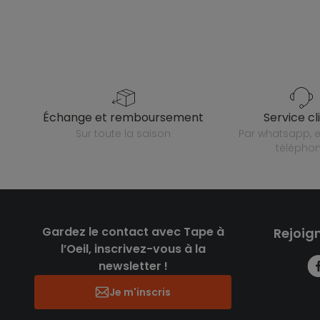
échange et remboursement
service cl
sur toute la saison
par whatsapp, e-mail ou
télépho
Gardez le contact avec Tape à
Rejoig
l’Oeil, inscrivez-vous à la
newsletter !
Je m'inscris