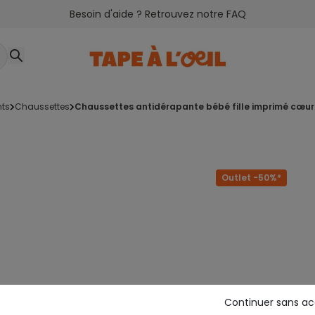
Besoin d'aide ? Retrouvez notre FAQ
nts
chaussettes
chaussettes antidérapante bébé fille imprimé cœur
Outlet -50%*
Continuer sans a