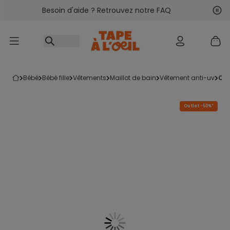
Besoin d'aide ? Retrouvez notre FAQ
Accéder au contenu
Sui
Pré
bébé
bébé fille
vêtements
maillot de bain
vêtement anti-uv
c
Outlet -50%*