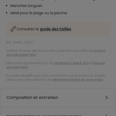
Manches longues
Idéal pour la plage ou la piscine
Consultez le
guide des tailles
Ref. 20493_80071
Profitez-en pour découvrir notre collection complète de
maillot
de bain bébé fille
!
Découvrez également plus de
vêtements bébé fille
et
tenues
de bébé fille
.
En quête de petits prix sans compromis sur le style ni la qualité :
découvrez notre sélection de
vêtements bébé en promotion
.
Composition et entretien