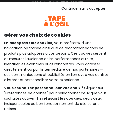
Basé sur 7 339 avis soumis à un contrôle
Voir l’attestation de confiance
Continuer sans accepter
Consulter les CGU
Téléchargez notre application
Découvrir notre application
Gérer vos choix de cookies
En acceptant les cookies,
vous profiterez d’une
navigation optimisée ainsi que de recommandations de
qui sommes-nous ?
produits plus adaptées à vos besoins. Ces cookies servent
à : mesurer l’audience et les performances du site,
besoin d'aide ?
identifier les éventuels bugs rencontrés, vous adresser —
directement ou par l’intermédiaire de nos
partenaires
—
le club fidélité
des communications et publicités en lien avec vos centres
d’intérêt et personnaliser votre expérience.
notre catalogue
Vous souhaitez personnaliser vos choix ?
Cliquez sur
"Préférences de cookies" pour sélectionner ceux que vous
souhaitez activer.
En refusant les cookies,
seuls ceux
indispensables au bon fonctionnement du site seront
Conditions générales de ventes et d'utilisation
Conditions d’utilisation des réseaux sociaux
utilisés.
Politique de confidentialité