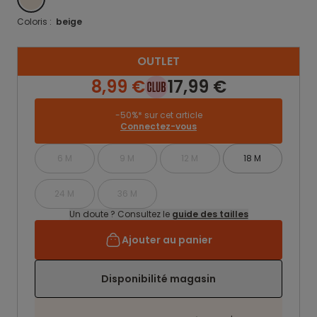
Coloris :
beige
OUTLET
8,99 €
17,99 €
-50%* sur cet article
Connectez-vous
6 M
9 M
12 M
18 M
24 M
36 M
Un doute ? Consultez le
guide des tailles
Ajouter au panier
Disponibilité magasin