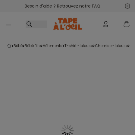
Besoin d'aide ? Retrouvez notre FAQ
Accéder au contenu
Sui
Pré
bébé
bébé fille
vêtements
t-shirt - blouse
chemise - blouse
l