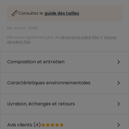
Consultez le
guide des tailles
Ref. 94424_01083
Découvrez également plus de
vêtements bébé fille
et
tenues
de bébé fille
.
Composition et entretien
Caractéristiques environnementales
Livraison, échanges et retours
Avis clients (4)