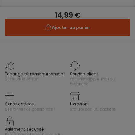
14,99 €
Ajouter au panier
échange et remboursement
service client
sur toute la saison
par whatsapp, e-mail ou
téléphone
carte cadeau
livraison
des tonnes de possibilités !
gratuite dès 10€ d'achats
paiement sécurisé
par cb, paypal ou carte cadeau