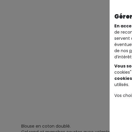
Gérer
En acce
de recom
servent 
éventuel
de nos
p
d’intérê
Vous so
cookies"
cookies
utilisés.
Vos choi
Blouse en coton doublé.