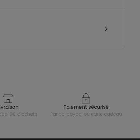
livraison
paiement sécurisé
e dès 10€ d'achats
par cb, paypal ou carte cadeau