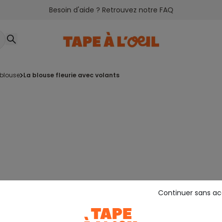
Besoin d'aide ? Retrouvez notre FAQ
 blouse
la blouse fleurie avec volants
Continuer sans a