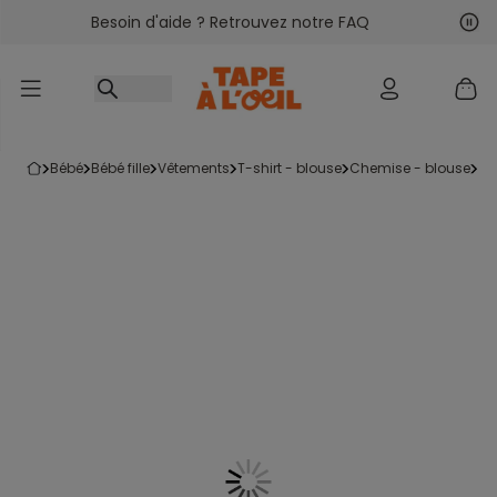
Besoin d'aide ? Retrouvez notre FAQ
Accéder au contenu
Sui
Pré
bébé
bébé fille
vêtements
t-shirt - blouse
chemise - blouse
l