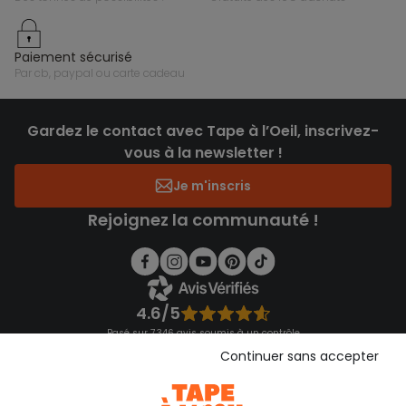
paiement sécurisé
par cb, paypal ou carte cadeau
Gardez le contact avec Tape à l’Oeil, inscrivez-
vous à la newsletter !
Je m'inscris
Rejoignez la communauté !
4.6/5
Basé sur 7 346 avis soumis à un contrôle
Voir l’attestation de confiance
Continuer sans accepter
Consulter les CGU
Téléchargez notre application