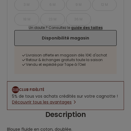
3 M
6 M
9 M
12 M
18 M
23 M
36 M
Un doute ? Consultez le
guide des tailles
Disponibilité magasin
Livraison offerte en magasin dès 10€ d'achat
Retour & échanges gratuits toute la saison
Vendu et expédié par Tape à l'Oeil
CLUB FIDÉLITÉ
5% de tous vos achats crédités sur votre cagnotte !
Découvrir tous les avantages
Description
Blouse fluide en coton, doublée.