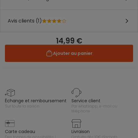
Avis clients (1)
14,99 €
Ajouter au panier
échange et remboursement
service client
sur toute la saison
par whatsapp, e-mail ou
téléphone
carte cadeau
livraison
des tonnes de possibilités !
gratuite dès 10€ d'achats