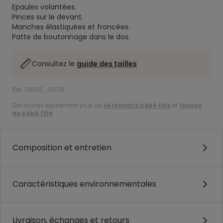
Epaules volantées.
Pinces sur le devant.
Manches élastiquées et froncées.
Patte de boutonnage dans le dos.
Consultez le
guide des tailles
Ref. 29350_02018
Découvrez également plus de
vêtements bébé fille
et
tenues
de bébé fille
.
Composition et entretien
Caractéristiques environnementales
Livraison, échanges et retours