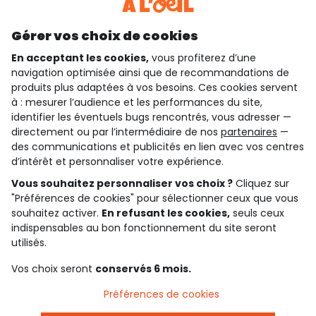
Découvrir notre application
Gérer vos choix de cookies
En acceptant les cookies,
vous profiterez d’une
navigation optimisée ainsi que de recommandations de
qui sommes-nous ?
produits plus adaptées à vos besoins. Ces cookies servent
à : mesurer l’audience et les performances du site,
besoin d'aide ?
identifier les éventuels bugs rencontrés, vous adresser —
directement ou par l’intermédiaire de nos
partenaires
—
le club fidélité
des communications et publicités en lien avec vos centres
d’intérêt et personnaliser votre expérience.
notre catalogue
Vous souhaitez personnaliser vos choix ?
Cliquez sur
"Préférences de cookies" pour sélectionner ceux que vous
souhaitez activer.
En refusant les cookies,
seuls ceux
indispensables au bon fonctionnement du site seront
Conditions générales de ventes et d'utilisation
Conditions d’utilisation des réseaux sociaux
utilisés.
Politique de confidentialité
*Conditions des offres
Vos choix seront
conservés 6 mois.
Cookies et données personnelles
Accessibilité : partiellement conforme
Préférences de cookies
Paramètres des cookies