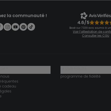
nez la communauté !
4.6/5
Basé sur 7 339 avis soumis à un
Voir l’attestation de con
Consulter les CGU
ide ?
le club fidélité
-nous
programme de fidélité
fréquentes
te cadeau
égales
e