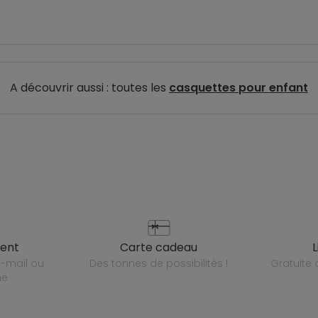
A découvrir aussi : toutes les
casquettes pour enfant
ient
carte cadeau
des tonnes de possibilités !
gratuit
ne