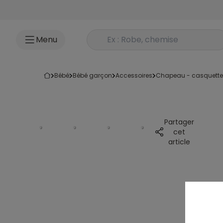
Accéder au contenu
Rechercher un produit
Menu
bébé
bébé garçon
accessoires
chapeau - casquette
Partager
cet
article