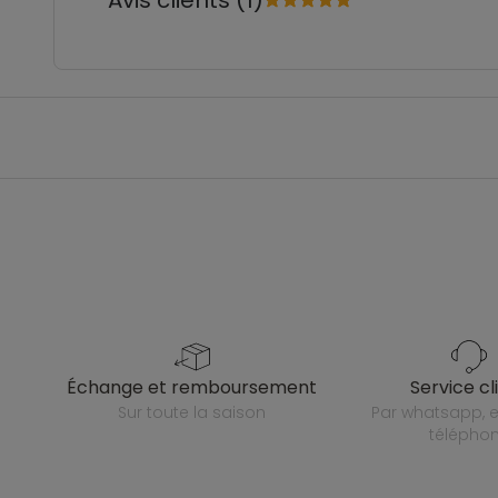
Avis clients (1)
échange et remboursement
service cl
sur toute la saison
par whatsapp, e-mail ou
télépho