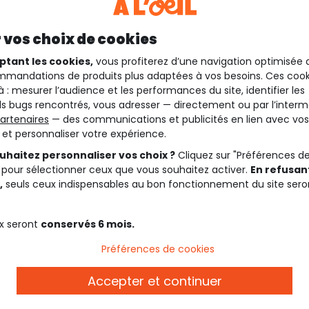
 vos choix de cookies
ptant les cookies,
vous profiterez d’une navigation optimisée 
mandations de produits plus adaptées à vos besoins. Ces cook
à : mesurer l’audience et les performances du site, identifier les
s bugs rencontrés, vous adresser — directement ou par l’interm
artenaires
— des communications et publicités en lien avec vos
t et personnaliser votre expérience.
uhaitez personnaliser vos choix ?
Cliquez sur "Préférences d
 pour sélectionner ceux que vous souhaitez activer.
En refusant
Description
,
seuls ceux indispensables au bon fonctionnement du site sero
Ref. 88741_C1053
x seront
conservés 6 mois.
 pour ravir votre boy !
Rendez-vous sur notre collec
Préférences de cookies
produits de la collection.
Rendez-vous sur notre colle
Accepter et continuer
produits de la collection.