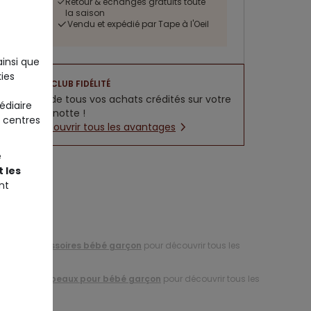
Retour & échanges gratuits toute
la saison
Vendu et expédié par Tape à l'Oeil
ainsi que
ies
CLUB FIDÉLITÉ
5% de tous vos achats crédités sur votre
édiaire
cagnotte !
 centres
Découvrir tous les avantages
e
 les
nt
tion d'
accessoires bébé garçon
pour découvrir tous les
ction de
chapeaux pour bébé garçon
pour découvrir tous les