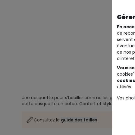
Gérer
En acce
de recom
servent 
éventuel
de nos
p
d’intérê
Vous so
cookies"
cookies
utilisés.
Une casquette pour s’habiller comme les grands ! On adore le stylé décalé de
Vos choi
cette casquette en coton. Confort et style sont réunis
Consultez le
guide des tailles