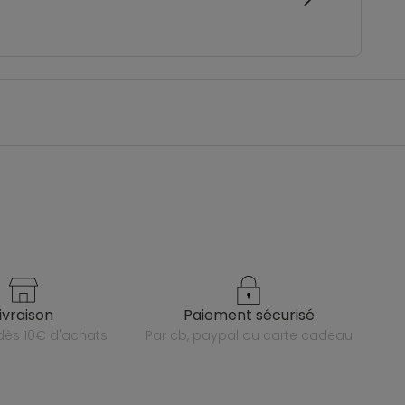
livraison
paiement sécurisé
e dès 10€ d'achats
par cb, paypal ou carte cadeau