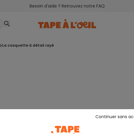
Besoin d'aide ? Retrouvez notre FAQ
la casquette à détail rayé
Continuer sans a