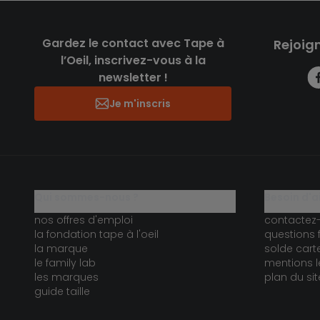
Gardez le contact avec Tape à
Rejoig
l’Oeil, inscrivez-vous à la
newsletter !
Je m'inscris
qui sommes-nous ?
besoin d'a
nos offres d'emploi
contactez
la fondation tape à l'oeil
questions 
la marque
solde car
le family lab
mentions l
les marques
plan du sit
guide taille