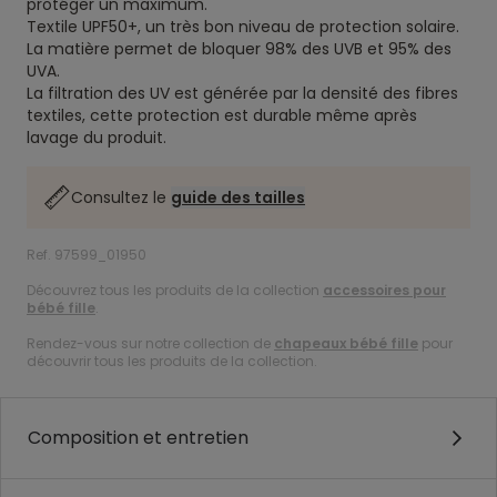
protéger un maximum.
Textile UPF50+, un très bon niveau de protection solaire.
La matière permet de bloquer 98% des UVB et 95% des
UVA.
La filtration des UV est générée par la densité des fibres
textiles, cette protection est durable même après
lavage du produit.
Consultez le
guide des tailles
Ref. 97599_01950
Découvrez tous les produits de la collection
accessoires pour
bébé fille
.
Rendez-vous sur notre collection de
chapeaux bébé fille
pour
découvrir tous les produits de la collection.
Composition et entretien