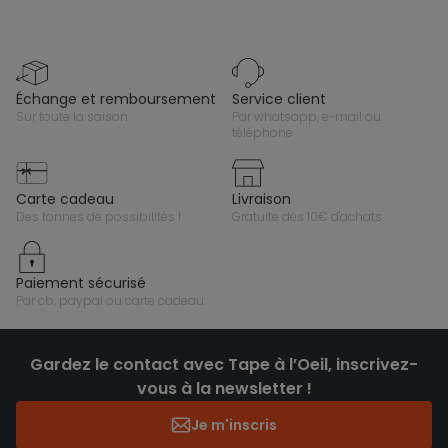
échange et remboursement
service client
sur toute la saison
par whatsapp, e-mail ou
téléphone
carte cadeau
livraison
des tonnes de possibilités !
gratuite dès 10€ d'achats
paiement sécurisé
par cb, paypal ou carte cadeau
Gardez le contact avec Tape à l’Oeil, inscrivez-
vous à la newsletter !
Je m'inscris