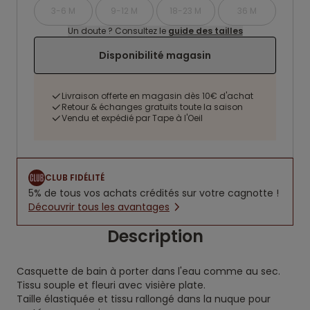
3-6 M
9-12 M
18-23 M
36 M
Un doute ? Consultez le
guide des tailles
Disponibilité magasin
Livraison offerte en magasin dès 10€ d'achat
Retour & échanges gratuits toute la saison
Vendu et expédié par Tape à l'Oeil
CLUB FIDÉLITÉ
5% de tous vos achats crédités sur votre cagnotte !
Découvrir tous les avantages
Description
Casquette de bain à porter dans l'eau comme au sec.
Tissu souple et fleuri avec visière plate.
Taille élastiquée et tissu rallongé dans la nuque pour