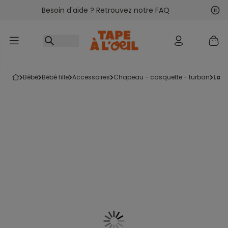
Besoin d'aide ? Retrouvez notre FAQ
Accéder au contenu
Sui
Pré
bébé
bébé fille
accessoires
chapeau - casquette - turban
la 