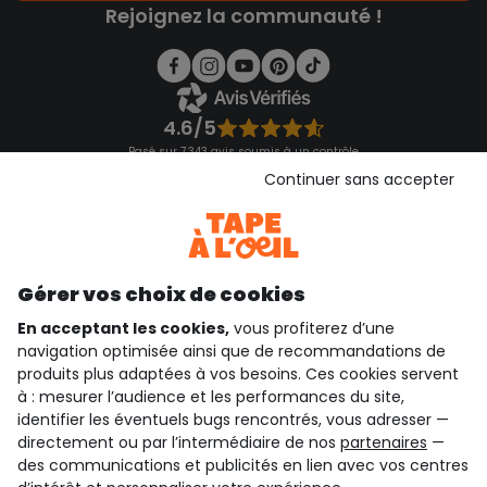
Rejoignez la communauté !
4.6/5
Basé sur 7 343 avis soumis à un contrôle
Voir l’attestation de confiance
Continuer sans accepter
Consulter les CGU
Téléchargez notre application
Découvrir notre application
Gérer vos choix de cookies
En acceptant les cookies,
vous profiterez d’une
navigation optimisée ainsi que de recommandations de
qui sommes-nous ?
produits plus adaptées à vos besoins. Ces cookies servent
à : mesurer l’audience et les performances du site,
besoin d'aide ?
identifier les éventuels bugs rencontrés, vous adresser —
directement ou par l’intermédiaire de nos
partenaires
—
le club fidélité
des communications et publicités en lien avec vos centres