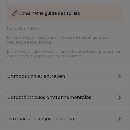
Consultez le
guide des tailles
Ref. 85982_C1996
Découvrez également plus de
vêtements bébé garçon
et
tenues de bébé garçon
.
Rendez-vous sur notre collection de
t-shirts bébé garçon
pour
découvrir tous les produits de la collection.
Composition et entretien
Caractéristiques environnementales
Livraison, échanges et retours