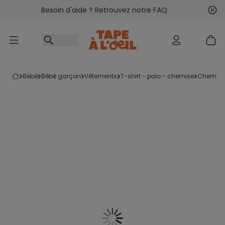
Besoin d'aide ? Retrouvez notre FAQ
Accéder au contenu
Sui
Pré
bébé
bébé garçon
vêtements
t-shirt - polo - chemise
chemise