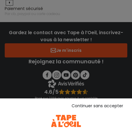
paiement sécurisé
par cb, paypal ou carte cadeau
Gardez le contact avec Tape à l’Oeil, inscrivez-
vous à la newsletter !
Je m'inscris
Rejoignez la communauté !
4.6/5
Basé sur 7 339 avis soumis à un contrôle
Voir l’attestation de confiance
Continuer sans accepter
Consulter les CGU
Téléchargez notre application
Découvrir notre application