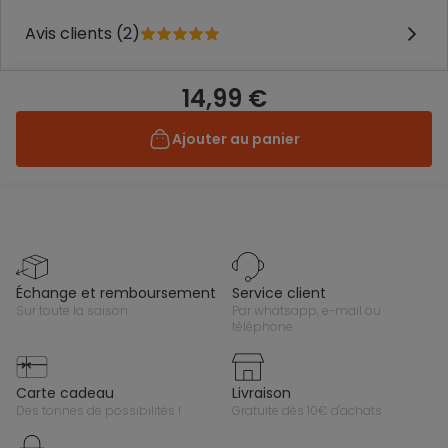
Avis clients (2)
14,99 €
Ajouter au panier
échange et remboursement
service client
sur toute la saison
par whatsapp, e-mail ou
téléphone
carte cadeau
livraison
des tonnes de possibilités !
gratuite dès 10€ d'achats