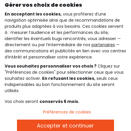
Gérer vos choix de cookies
En acceptant les cookies,
vous profiterez d’une
navigation optimisée ainsi que de recommandations de
qui sommes-nous ?
produits plus adaptées à vos besoins. Ces cookies servent
à : mesurer l’audience et les performances du site,
besoin d'aide ?
identifier les éventuels bugs rencontrés, vous adresser —
directement ou par l’intermédiaire de nos
partenaires
—
le club fidélité
des communications et publicités en lien avec vos centres
d’intérêt et personnaliser votre expérience.
notre catalogue
Vous souhaitez personnaliser vos choix ?
Cliquez sur
"Préférences de cookies" pour sélectionner ceux que vous
souhaitez activer.
En refusant les cookies,
seuls ceux
indispensables au bon fonctionnement du site seront
Conditions générales de ventes et d'utilisation
Conditions d’utilisation des réseaux sociaux
utilisés.
Politique de confidentialité
*Conditions des offres
Vos choix seront
conservés 6 mois.
Cookies et données personnelles
Accessibilité : partiellement conforme
Préférences de cookies
Paramètres des cookies
Accepter et continuer
Français