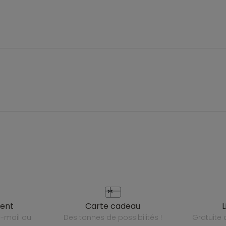
ient
carte cadeau
des tonnes de possibilités !
gratuit