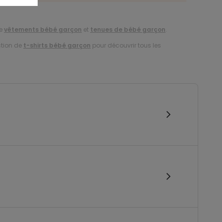
de
vêtements bébé garçon
et
tenues de bébé garçon
.
ction de
t-shirts bébé garçon
pour découvrir tous les