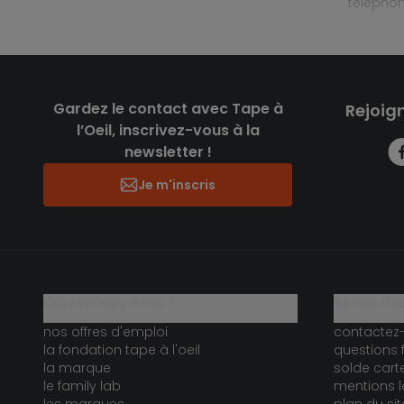
télépho
Gardez le contact avec Tape à
Rejoig
l’Oeil, inscrivez-vous à la
newsletter !
Je m'inscris
qui sommes-nous ?
besoin d'a
nos offres d'emploi
contactez
la fondation tape à l'oeil
questions 
la marque
solde car
le family lab
mentions l