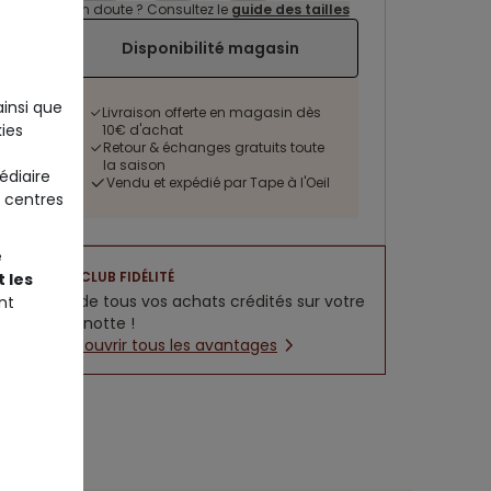
Un doute ? Consultez le
guide des tailles
Disponibilité magasin
ainsi que
Livraison offerte en magasin dès
ies
10€ d'achat
Retour & échanges gratuits toute
la saison
édiaire
Vendu et expédié par Tape à l'Oeil
 centres
e
CLUB FIDÉLITÉ
 les
5% de tous vos achats crédités sur votre
nt
cagnotte !
Découvrir tous les avantages