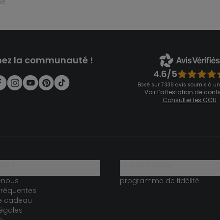
ne
nez la communauté !
4.6/5
Basé sur 7 339 avis soumis à un
Voir l’attestation de con
Consulter les CGU
ide ?
le club fidélité
-nous
programme de fidélité
fréquentes
te cadeau
égales