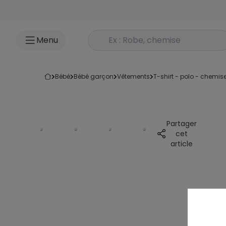
Accéder au contenu
Rechercher un produit
Menu
bébé
bébé garçon
vêtements
t-shirt - polo - chemis
Partager
cet
article