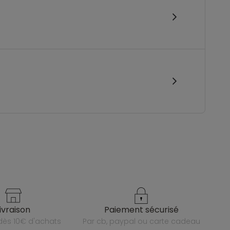
livraison
paiement sécurisé
e dès 10€ d'achats
par cb, paypal ou carte cadeau