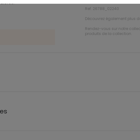
ières.
Ref. 26788_02240
Découvrez également plus 
Rendez-vous sur notre colle
produits de la collection.
les