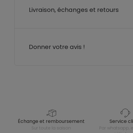
Livraison, échanges et retours
Donner votre avis !
échange et remboursement
service cl
sur toute la saison
par whatsapp, e-mail ou