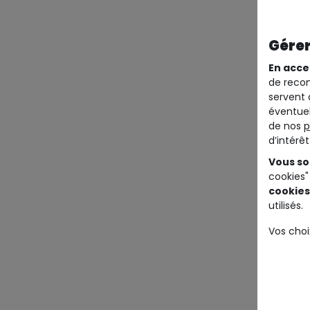
Gérer
En acce
de recom
servent 
éventuel
de nos
p
d’intérê
Vous so
cookies"
cookies
utilisés.
Vos choi