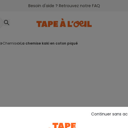
Besoin d'aide ? Retrouvez notre FAQ
e
chemise
la chemise kaki en coton piqué
Continuer sans a