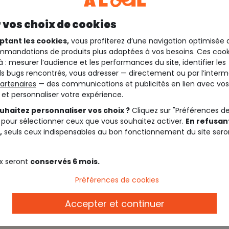
 vos choix de cookies
ptant les cookies,
vous profiterez d’une navigation optimisée 
mandations de produits plus adaptées à vos besoins. Ces cook
à : mesurer l’audience et les performances du site, identifier les
s bugs rencontrés, vous adresser — directement ou par l’interm
artenaires
— des communications et publicités en lien avec vos
t et personnaliser votre expérience.
uhaitez personnaliser vos choix ?
Cliquez sur "Préférences d
 pour sélectionner ceux que vous souhaitez activer.
En refusant
,
seuls ceux indispensables au bon fonctionnement du site sero
x seront
conservés 6 mois.
Description
Préférences de cookies
Accepter et continuer
ction !
Ref. 88740_C1680