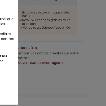
Livraison offerte en magasin dès
10€ d'achat
ainsi que
Retour & échanges gratuits toute
ies
la saison
Vendu et expédié par Tape à l'Oeil
édiaire
 centres
CLUB FIDÉLITÉ
e
5% de tous vos achats crédités sur votre
 les
cagnotte !
nt
Découvrir tous les avantages