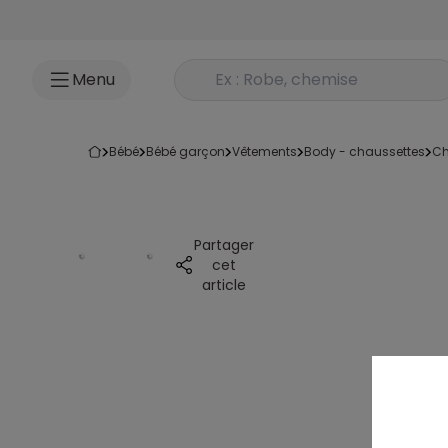
Accéder au contenu
Rechercher un produit
Menu
bébé
bébé garçon
vêtements
body - chaussettes
Partager
cet
article