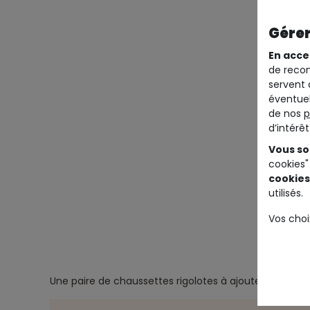
Gérer
En acce
de recom
servent 
éventuel
de nos
p
d’intérê
Vous so
cookies"
cookies
utilisés.
Vos choi
Une paire de chaussettes rigolotes à ajouter à la colle