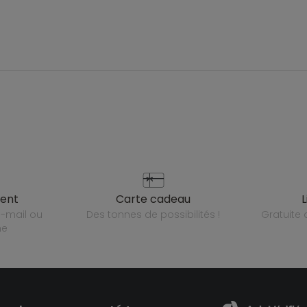
ient
carte cadeau
des tonnes de possibilités !
gratuit
ne