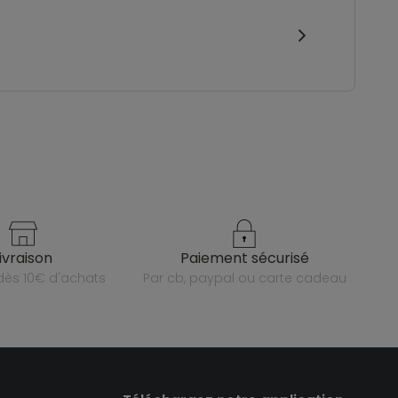
livraison
paiement sécurisé
e dès 10€ d'achats
par cb, paypal ou carte cadeau