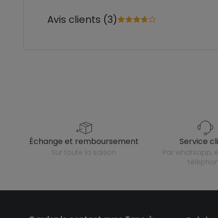
Avis clients (3)
échange et remboursement
service cl
sur toute la saison
par whatsapp, e-mail ou
télépho