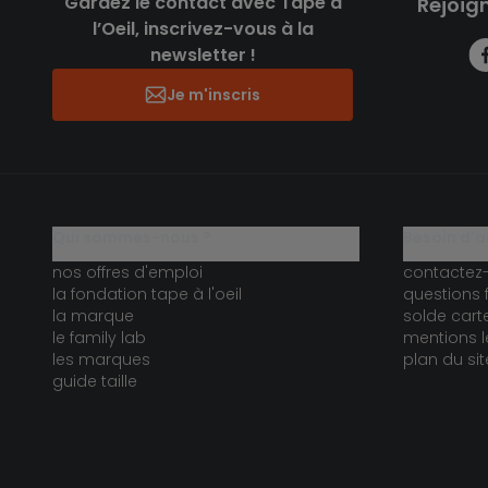
Gardez le contact avec Tape à
Rejoig
l’Oeil, inscrivez-vous à la
newsletter !
Je m'inscris
qui sommes-nous ?
besoin d'a
nos offres d'emploi
contactez
la fondation tape à l'oeil
questions 
la marque
solde car
le family lab
mentions l
les marques
plan du sit
guide taille