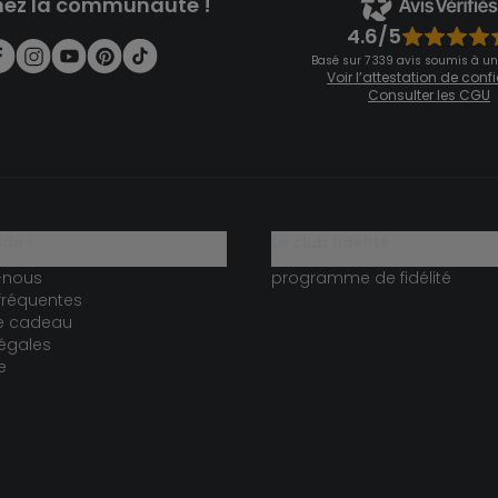
nez la communauté !
4.6/5
Basé sur 7 339 avis soumis à un
Voir l’attestation de con
Consulter les CGU
ide ?
le club fidélité
-nous
programme de fidélité
fréquentes
te cadeau
égales
e