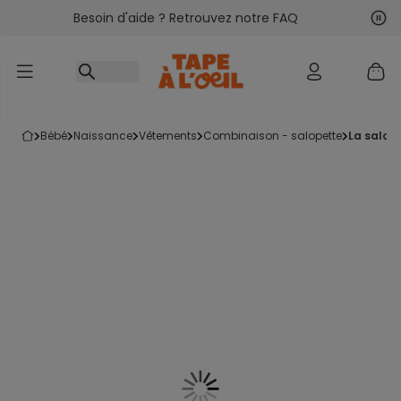
Besoin d'aide ? Retrouvez notre FAQ
Accéder au contenu
Sui
Pré
bébé
naissance
vêtements
combinaison - salopette
la salop