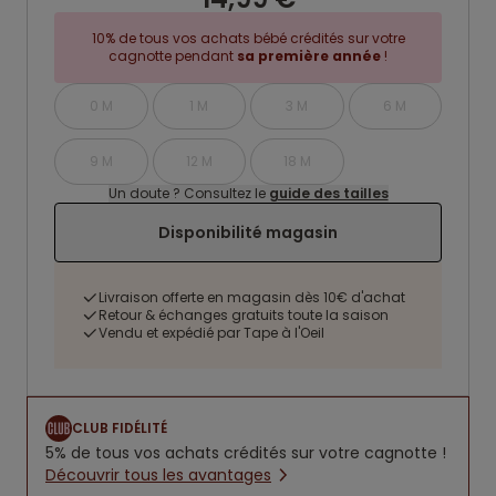
10% de tous vos achats bébé crédités sur votre
cagnotte pendant
sa première année
!
0 M
1 M
3 M
6 M
9 M
12 M
18 M
Un doute ? Consultez le
guide des tailles
Disponibilité magasin
Livraison offerte en magasin dès 10€ d'achat
Retour & échanges gratuits toute la saison
Vendu et expédié par Tape à l'Oeil
CLUB FIDÉLITÉ
5% de tous vos achats crédités sur votre cagnotte !
Découvrir tous les avantages