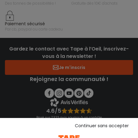
des tonnes de possibilités !
gratuite dès 10€ d'achats
paiement sécurisé
par cb, paypal ou carte cadeau
Gardez le contact avec Tape à l’Oeil, inscrivez-
vous à la newsletter !
Je m'inscris
Rejoignez la communauté !
4.6/5
Basé sur 7 323 avis soumis à un contrôle
Voir l’attestation de confiance
Continuer sans accepter
Consulter les CGU
Téléchargez notre application