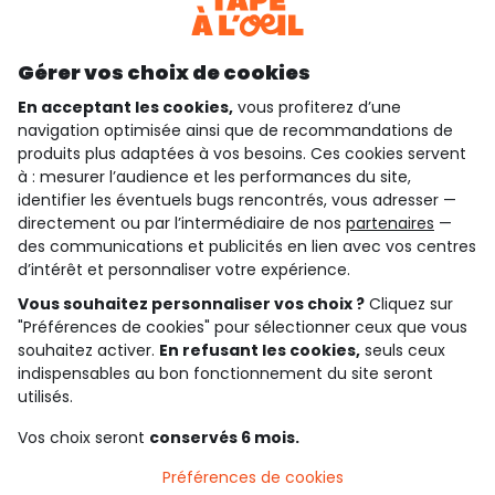
Découvrir notre application
Gérer vos choix de cookies
En acceptant les cookies,
vous profiterez d’une
navigation optimisée ainsi que de recommandations de
qui sommes-nous ?
produits plus adaptées à vos besoins. Ces cookies servent
à : mesurer l’audience et les performances du site,
besoin d'aide ?
identifier les éventuels bugs rencontrés, vous adresser —
directement ou par l’intermédiaire de nos
partenaires
—
le club fidélité
des communications et publicités en lien avec vos centres
d’intérêt et personnaliser votre expérience.
notre catalogue
Vous souhaitez personnaliser vos choix ?
Cliquez sur
"Préférences de cookies" pour sélectionner ceux que vous
souhaitez activer.
En refusant les cookies,
seuls ceux
Conditions générales de ventes et d'utilisation
indispensables au bon fonctionnement du site seront
Conditions d’utilisation des réseaux sociaux
utilisés.
Politique de confidentialité
*Conditions des offres
Vos choix seront
conservés 6 mois.
Cookies et données personnelles
Accessibilité : partiellement conforme
Préférences de cookies
Paramètres des cookies