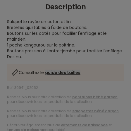
Description
Salopette rayée en coton et lin.
Bretelles ajustables à l'aide de boutons.
Boutons sur les côtés pour facililer l'enfilage et le
maintien.
1 poche kangourou sur la poitrine.
Boutons pression à l'entre-jambe pour faciliter l'enfilage.
Dos nu.
Consultez le
guide des tailles
Ref. 30941_02052
Rendez-vous sur notre collection de
pantalons bébé garçon
pour découvrir tous les produits de la collection.
Rendez-vous sur notre collection de
salopettes bébé garçon
pour découvrir tous les produits de la collection.
Découvrez également plus de
vêtements de naissance
et
tenues de naissance
pour bébé.