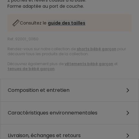
2 poches et revers cousus à la base.
Forme adaptée au port de couche.
Consultez le
guide des tailles
Ref. 92001_01160
Rendez-vous sur notre collection de
shorts bébé garçon
pour
découvrir tous les produits de la collection.
Découvrez également plus de
vêtements bébé garçon
et
tenues de bébé garçon
.
Composition et entretien
Caractéristiques environnementales
Livraison, échanges et retours