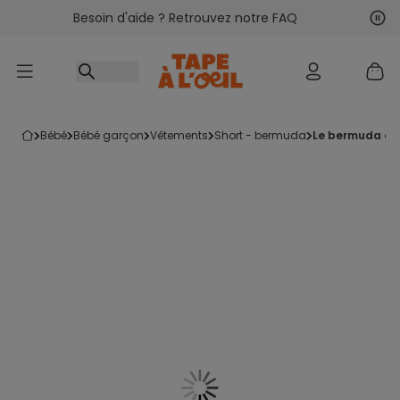
Besoin d'aide ? Retrouvez notre FAQ
Accéder au contenu
Sui
Pré
bébé
bébé garçon
vêtements
short - bermuda
le bermuda ora