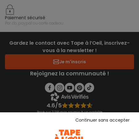
paiement sécurisé
par cb, paypal ou carte cadeau
Gardez le contact avec Tape à l’Oeil, inscrivez-
vous à la newsletter !
Je m'inscris
Rejoignez la communauté !
4.6/5
Basé sur 7 291 avis soumis à un contrôle
Voir l’attestation de confiance
Continuer sans accepter
Consulter les CGU
Téléchargez notre application