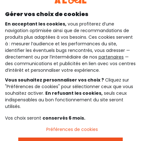
Découvrir notre application
Gérer vos choix de cookies
En acceptant les cookies,
vous profiterez d’une
navigation optimisée ainsi que de recommandations de
qui sommes-nous ?
produits plus adaptées à vos besoins. Ces cookies servent
à : mesurer l’audience et les performances du site,
besoin d'aide ?
identifier les éventuels bugs rencontrés, vous adresser —
directement ou par l’intermédiaire de nos
partenaires
—
le club fidélité
des communications et publicités en lien avec vos centres
d’intérêt et personnaliser votre expérience.
notre catalogue
Vous souhaitez personnaliser vos choix ?
Cliquez sur
"Préférences de cookies" pour sélectionner ceux que vous
souhaitez activer.
En refusant les cookies,
seuls ceux
indispensables au bon fonctionnement du site seront
Conditions générales de ventes et d'utilisation
Conditions d’utilisation des réseaux sociaux
utilisés.
Politique de confidentialité
*Conditions des offres
Vos choix seront
conservés 6 mois.
Cookies et données personnelles
Accessibilité : partiellement conforme
Préférences de cookies
Paramètres des cookies