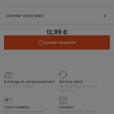
Donner votre avis !
12,99 €
Ajouter au panier
échange et remboursement
service client
sur toute la saison
par whatsapp, e-mail ou
téléphone
carte cadeau
livraison
des tonnes de possibilités !
gratuite dès 10€ d'achats