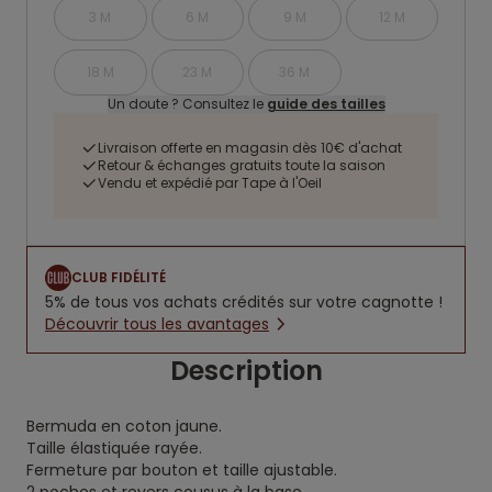
3 M
6 M
9 M
12 M
18 M
23 M
36 M
Un doute ? Consultez le
guide des tailles
Livraison offerte en magasin dès 10€ d'achat
Retour & échanges gratuits toute la saison
Vendu et expédié par Tape à l'Oeil
CLUB FIDÉLITÉ
5% de tous vos achats crédités sur votre cagnotte !
Découvrir tous les avantages
Description
Bermuda en coton jaune.
Taille élastiquée rayée.
Fermeture par bouton et taille ajustable.