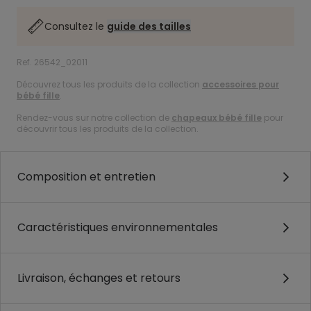
Consultez le
guide des tailles
Ref. 26542_02011
Découvrez tous les produits de la collection
accessoires pour
bébé fille
.
Rendez-vous sur notre collection de
chapeaux bébé fille
pour
découvrir tous les produits de la collection.
Composition et entretien
Caractéristiques environnementales
Livraison, échanges et retours