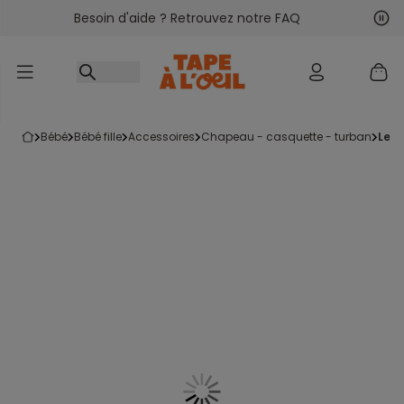
Besoin d'aide ? Retrouvez notre FAQ
Accéder au contenu
Sui
Pré
bébé
bébé fille
accessoires
chapeau - casquette - turban
le 