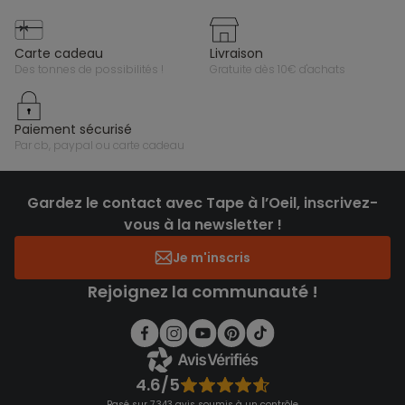
carte cadeau
livraison
des tonnes de possibilités !
gratuite dès 10€ d'achats
paiement sécurisé
par cb, paypal ou carte cadeau
Gardez le contact avec Tape à l’Oeil, inscrivez-
vous à la newsletter !
Je m'inscris
Rejoignez la communauté !
4.6/5
Basé sur 7 343 avis soumis à un contrôle