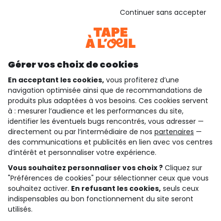
Voir l’attestation de confiance
Continuer sans accepter
Consulter les CGU
Téléchargez notre application
Découvrir notre application
Gérer vos choix de cookies
En acceptant les cookies,
vous profiterez d’une
navigation optimisée ainsi que de recommandations de
qui sommes-nous ?
produits plus adaptées à vos besoins. Ces cookies servent
à : mesurer l’audience et les performances du site,
besoin d'aide ?
identifier les éventuels bugs rencontrés, vous adresser —
directement ou par l’intermédiaire de nos
partenaires
—
le club fidélité
des communications et publicités en lien avec vos centres
d’intérêt et personnaliser votre expérience.
notre catalogue
Vous souhaitez personnaliser vos choix ?
Cliquez sur
"Préférences de cookies" pour sélectionner ceux que vous
souhaitez activer.
En refusant les cookies,
seuls ceux
indispensables au bon fonctionnement du site seront
Conditions générales de ventes et d'utilisation
Conditions d’utilisation des réseaux sociaux
utilisés.
Politique de confidentialité