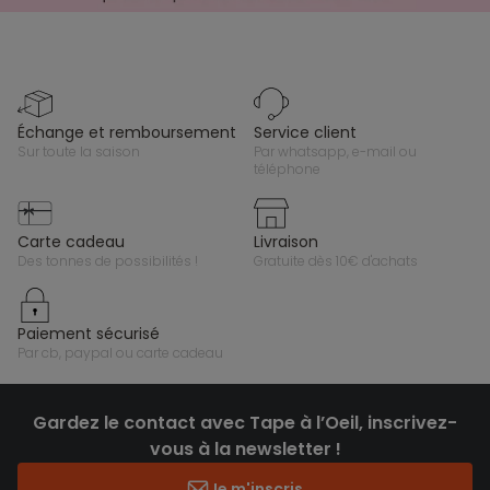
échange et remboursement
service client
sur toute la saison
par whatsapp, e-mail ou
téléphone
carte cadeau
livraison
des tonnes de possibilités !
gratuite dès 10€ d'achats
paiement sécurisé
par cb, paypal ou carte cadeau
Gardez le contact avec Tape à l’Oeil, inscrivez-
vous à la newsletter !
Je m'inscris