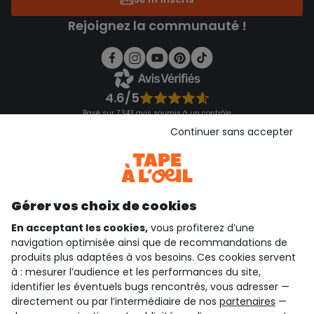
Rejoignez la communauté !
4.6/5
Basé sur 7 343 avis soumis à un contrôle
Voir l’attestation de confiance
Continuer sans accepter
Consulter les CGU
Téléchargez notre application
Découvrir notre application
Gérer vos choix de cookies
En acceptant les cookies,
vous profiterez d’une
navigation optimisée ainsi que de recommandations de
qui sommes-nous ?
produits plus adaptées à vos besoins. Ces cookies servent
à : mesurer l’audience et les performances du site,
besoin d'aide ?
identifier les éventuels bugs rencontrés, vous adresser —
directement ou par l’intermédiaire de nos
partenaires
—
le club fidélité