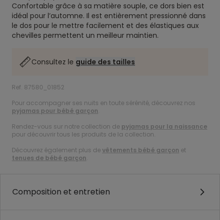
Confortable grâce à sa matière souple, ce dors bien est
idéal pour l’automne. Il est entièrement pressionné dans
le dos pour le mettre facilement et des élastiques aux
chevilles permettent un meilleur maintien.
Consultez le
guide des tailles
Ref. 87580_01852
Pour accompagner ses nuits en toute sérénité, découvrez nos
pyjamas pour bébé garçon
.
Rendez-vous sur notre collection de
pyjamas pour la naissance
pour découvrir tous les produits de la collection.
Découvrez également plus de
vêtements bébé garçon
et
tenues de bébé garçon
.
Composition et entretien