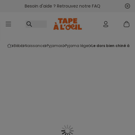
Besoin d'aide ? Retrouvez notre FAQ
Accéder au contenu
Sui
Pré
bébé
naissance
pyjamas
pyjama léger
le dors bien chiné à 