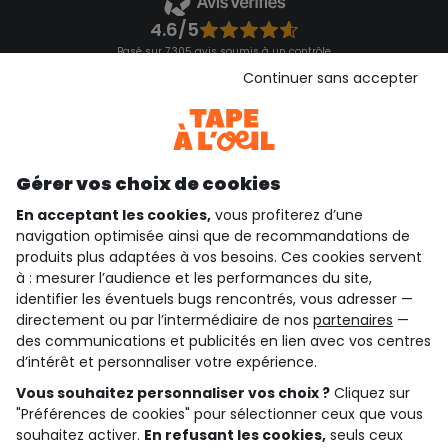
4.6/5
Basé sur 7 305 avis soumis à un contrôle
Voir l’attestation de confiance
Continuer sans accepter
Consulter les CGU
Téléchargez notre application
Découvrir notre application
Gérer vos choix de cookies
En acceptant les cookies,
vous profiterez d’une
navigation optimisée ainsi que de recommandations de
qui sommes-nous ?
produits plus adaptées à vos besoins. Ces cookies servent
à : mesurer l’audience et les performances du site,
besoin d'aide ?
identifier les éventuels bugs rencontrés, vous adresser —
directement ou par l’intermédiaire de nos
partenaires
—
le club fidélité
des communications et publicités en lien avec vos centres
d’intérêt et personnaliser votre expérience.
notre catalogue
Vous souhaitez personnaliser vos choix ?
Cliquez sur
"Préférences de cookies" pour sélectionner ceux que vous
souhaitez activer.
En refusant les cookies,
seuls ceux