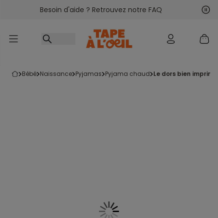
Besoin d'aide ? Retrouvez notre FAQ
Accéder au contenu
Sui
Pré
bébé
naissance
pyjamas
pyjama chaud
le dors bien imprimé