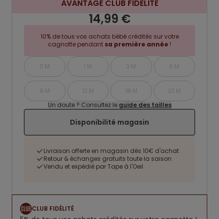
AVANTAGE CLUB FIDELITE
14,99 €
10% de tous vos achats bébé crédités sur votre
cagnotte pendant
sa première année
!
0 M
1 M
3 M
6 M
9 M
12 M
18 M
23 M
Un doute ? Consultez le
guide des tailles
Disponibilité magasin
Livraison offerte en magasin dès 10€ d'achat
Retour & échanges gratuits toute la saison
Vendu et expédié par Tape à l'Oeil
CLUB FIDÉLITÉ