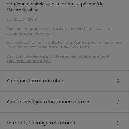
de sécurité chimique, à un niveau supérieur à la
réglementation.
Ref. 29222_02018
Pour accompagner ses nuits en toute sérénité, découvrez nos
pyjamas pour bébé garçon
.
Rendez-vous sur notre collection de
pyjamas pour la naissance
pour découvrir tous les produits de la collection.
Découvrez également plus de
vêtements bébé garçon
et
tenues de bébé garçon
.
Composition et entretien
Caractéristiques environnementales
Livraison, échanges et retours