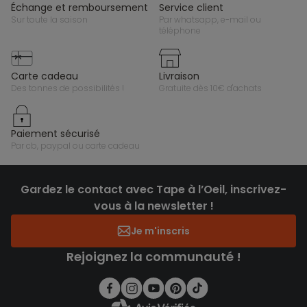
échange et remboursement
service client
sur toute la saison
par whatsapp, e-mail ou
téléphone
carte cadeau
livraison
des tonnes de possibilités !
gratuite dès 10€ d'achats
paiement sécurisé
par cb, paypal ou carte cadeau
Gardez le contact avec Tape à l’Oeil, inscrivez-
vous à la newsletter !
Je m'inscris
Rejoignez la communauté !