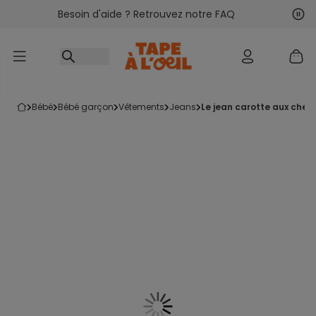
Besoin d'aide ? Retrouvez notre FAQ
Accéder au contenu
Sui
Pré
bébé
bébé garçon
vêtements
jeans
le jean carotte aux chev