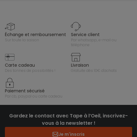
échange et remboursement
service client
sur toute la saison
par whatsapp, e-mail ou
téléphone
carte cadeau
livraison
des tonnes de possibilités !
gratuite dès 10€ d'achats
paiement sécurisé
par cb, paypal ou carte cadeau
Gardez le contact avec Tape à l’Oeil, inscrivez-
vous à la newsletter !
Je m'inscris