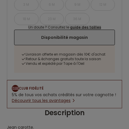
3 M
6 M
9 M
12 M
18 M
23 M
36 M
Un doute ? Consultez le
guide des tailles
Disponibilité magasin
Livraison offerte en magasin dès 10€ d'achat
Retour & échanges gratuits toute la saison
Vendu et expédié par Tape à l'Oeil
CLUB FIDÉLITÉ
5% de tous vos achats crédités sur votre cagnotte !
Découvrir tous les avantages
Description
Jean carotte.