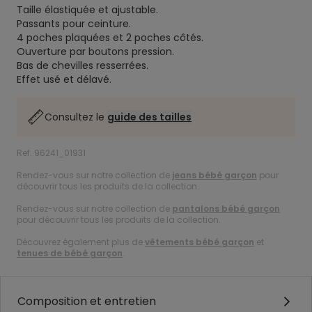
Taille élastiquée et ajustable.
Passants pour ceinture.
4 poches plaquées et 2 poches côtés.
Ouverture par boutons pression.
Bas de chevilles resserrées.
Effet usé et délavé.
Consultez le
guide des tailles
Ref. 96241_01931
Rendez-vous sur notre collection de
jeans bébé garçon
pour
découvrir tous les produits de la collection.
Rendez-vous sur notre collection de
pantalons bébé garçon
pour découvrir tous les produits de la collection.
Découvrez également plus de
vêtements bébé garçon
et
tenues de bébé garçon
.
Composition et entretien