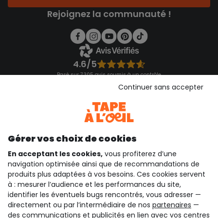
Rejoignez la communauté !
4.6/5
Basé sur 7 305 avis soumis à un contrôle
Voir l’attestation de confiance
Continuer sans accepter
Consulter les CGU
Téléchargez notre application
Découvrir notre application
Gérer vos choix de cookies
En acceptant les cookies,
vous profiterez d’une
navigation optimisée ainsi que de recommandations de
qui sommes-nous ?
produits plus adaptées à vos besoins. Ces cookies servent
à : mesurer l’audience et les performances du site,
besoin d'aide ?
identifier les éventuels bugs rencontrés, vous adresser —
directement ou par l’intermédiaire de nos
partenaires
—
le club fidélité
des communications et publicités en lien avec vos centres