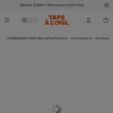
Besoin d'aide ? Retrouvez notre FAQ
Accéder au contenu
Sui
Pré
bébé
bébé fille
vêtements
pantalon - combinaison - short
legg