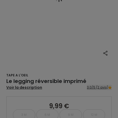
TAPE A L'OEIL
Le legging réversible imprimé
Voir la description
3.0/5 (2 avis)
9,99 €
3 M
6 M
9 M
12 M