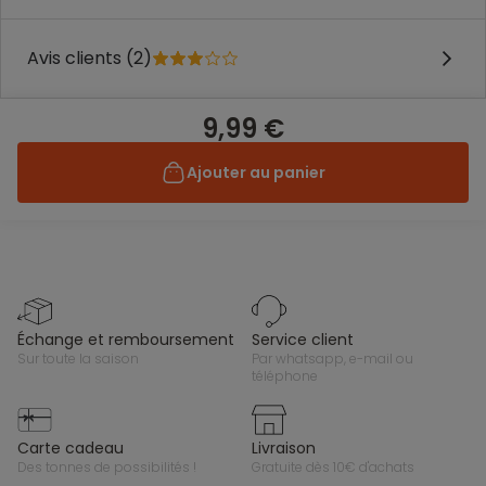
Avis clients (2)
9,99 €
Ajouter au panier
échange et remboursement
service client
sur toute la saison
par whatsapp, e-mail ou
téléphone
carte cadeau
livraison
des tonnes de possibilités !
gratuite dès 10€ d'achats