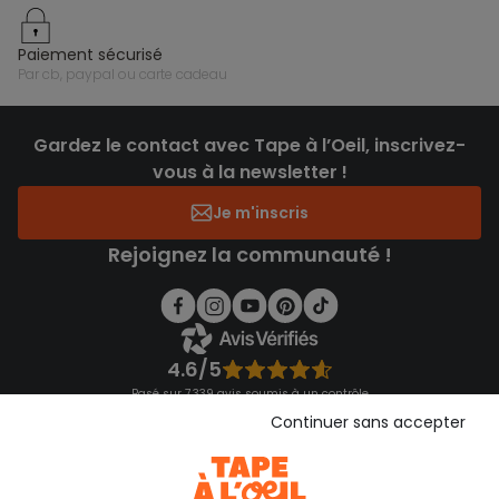
paiement sécurisé
par cb, paypal ou carte cadeau
Gardez le contact avec Tape à l’Oeil, inscrivez-
vous à la newsletter !
Je m'inscris
Rejoignez la communauté !
4.6/5
Basé sur 7 339 avis soumis à un contrôle
Voir l’attestation de confiance
Continuer sans accepter
Consulter les CGU
Téléchargez notre application