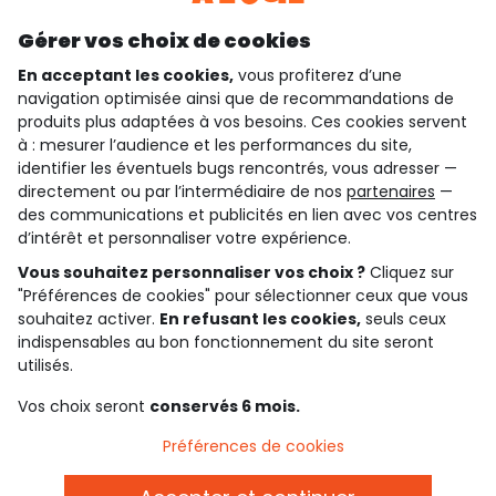
Découvrir notre application
Gérer vos choix de cookies
En acceptant les cookies,
vous profiterez d’une
navigation optimisée ainsi que de recommandations de
qui sommes-nous ?
produits plus adaptées à vos besoins. Ces cookies servent
à : mesurer l’audience et les performances du site,
besoin d'aide ?
identifier les éventuels bugs rencontrés, vous adresser —
directement ou par l’intermédiaire de nos
partenaires
—
le club fidélité
des communications et publicités en lien avec vos centres
d’intérêt et personnaliser votre expérience.
notre catalogue
Vous souhaitez personnaliser vos choix ?
Cliquez sur
"Préférences de cookies" pour sélectionner ceux que vous
souhaitez activer.
En refusant les cookies,
seuls ceux
indispensables au bon fonctionnement du site seront
Conditions générales de ventes et d'utilisation
Conditions d’utilisation des réseaux sociaux
utilisés.
Politique de confidentialité
*Conditions des offres
Vos choix seront
conservés 6 mois.
Cookies et données personnelles
Accessibilité : partiellement conforme
Préférences de cookies
Paramètres des cookies