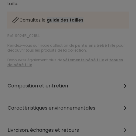
taille.
Consultez le
guide des tailles
Ref. 90245_02184
Rendez-vous sur notre collection de
pantalons bébé fille
pour
découvrir tous les produits de la collection.
Découvrez également plus de
vêtements bébé fille
et
tenues
de bébé fille
.
Composition et entretien
Caractéristiques environnementales
Livraison, échanges et retours