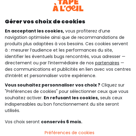
Découvrir notre application
Gérer vos choix de cookies
En acceptant les cookies,
vous profiterez d’une
navigation optimisée ainsi que de recommandations de
qui sommes-nous ?
produits plus adaptées à vos besoins. Ces cookies servent
à : mesurer l’audience et les performances du site,
besoin d'aide ?
identifier les éventuels bugs rencontrés, vous adresser —
directement ou par l’intermédiaire de nos
partenaires
—
le club fidélité
des communications et publicités en lien avec vos centres
d’intérêt et personnaliser votre expérience.
notre catalogue
Vous souhaitez personnaliser vos choix ?
Cliquez sur
"Préférences de cookies" pour sélectionner ceux que vous
souhaitez activer.
En refusant les cookies,
seuls ceux
indispensables au bon fonctionnement du site seront
Conditions générales de ventes et d'utilisation
Conditions d’utilisation des réseaux sociaux
utilisés.
Politique de confidentialité
*Conditions des offres
Vos choix seront
conservés 6 mois.
Cookies et données personnelles
Accessibilité : partiellement conforme
Préférences de cookies
Paramètres des cookies