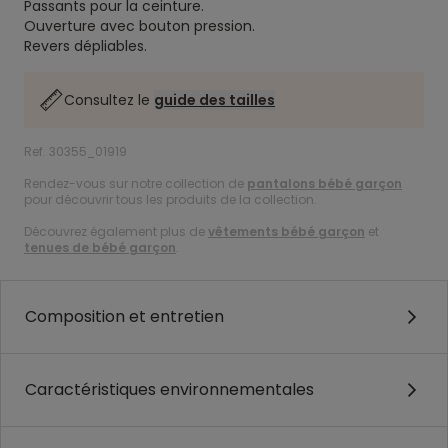
Passants pour la ceinture.
Ouverture avec bouton pression.
Revers dépliables.
Consultez le
guide des tailles
Ref. 30355_01919
Rendez-vous sur notre collection de
pantalons bébé garçon
pour découvrir tous les produits de la collection.
Découvrez également plus de
vêtements bébé garçon
et
tenues de bébé garçon
.
Composition et entretien
Caractéristiques environnementales