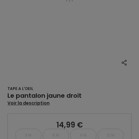
TAPE A L'OEIL
Le pantalon jaune droit
Voir la description
14,99 €
3 M
6 M
9 M
12 M