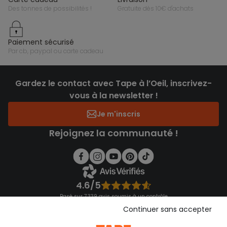
des tonnes de possibilités !
gratuite dès 10€ d'achats
paiement sécurisé
par cb, paypal ou carte cadeau
Gardez le contact avec Tape à l’Oeil, inscrivez-
vous à la newsletter !
Je m'inscris
Rejoignez la communauté !
4.6/5
Basé sur 7 339 avis soumis à un contrôle
Voir l’attestation de confiance
Continuer sans accepter
Consulter les CGU
Téléchargez notre application