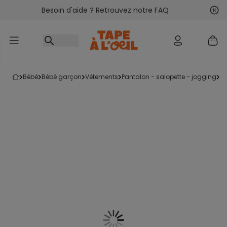
Besoin d'aide ? Retrouvez notre FAQ
Accéder au contenu
Sui
Pré
bébé
bébé garçon
vêtements
pantalon - salopette - jogging
l