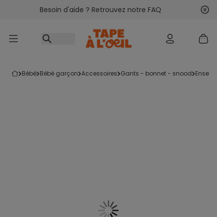
Besoin d'aide ? Retrouvez notre FAQ
Accéder au contenu
Sui
Pré
bébé
bébé garçon
accessoires
gants - bonnet - snood
ensem