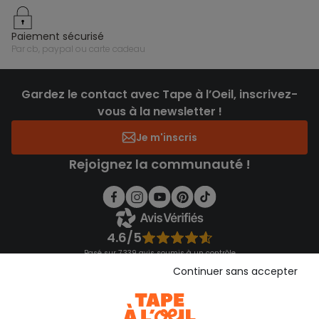
paiement sécurisé
par cb, paypal ou carte cadeau
Gardez le contact avec Tape à l’Oeil, inscrivez-
vous à la newsletter !
Je m'inscris
Rejoignez la communauté !
4.6/5
Basé sur 7 339 avis soumis à un contrôle
Voir l’attestation de confiance
Continuer sans accepter
Consulter les CGU
Téléchargez notre application