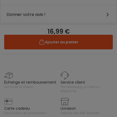
Donner votre avis !
16,99 €
Ajouter au panier
échange et remboursement
service client
sur toute la saison
par whatsapp, e-mail ou
téléphone
carte cadeau
livraison
des tonnes de possibilités !
gratuite dès 10€ d'achats