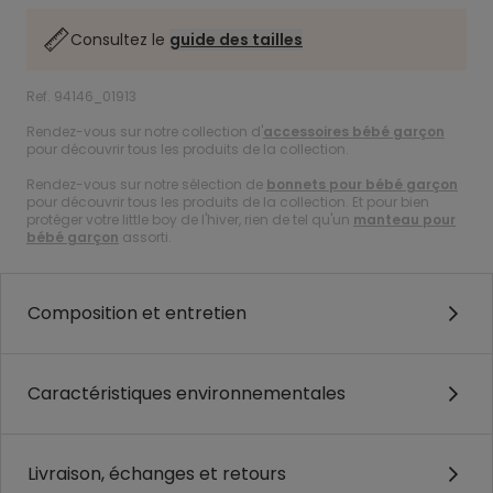
Consultez le
guide des tailles
Ref. 94146_01913
Rendez-vous sur notre collection d'
accessoires bébé garçon
pour découvrir tous les produits de la collection.
Rendez-vous sur notre sélection de
bonnets pour bébé garçon
pour découvrir tous les produits de la collection. Et pour bien
protéger votre little boy de l'hiver, rien de tel qu'un
manteau pour
bébé garçon
assorti.
Composition et entretien
Caractéristiques environnementales
Livraison, échanges et retours