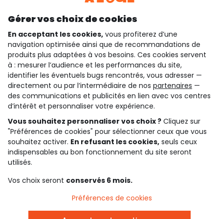
Découvrir notre application
Gérer vos choix de cookies
En acceptant les cookies,
vous profiterez d’une
navigation optimisée ainsi que de recommandations de
qui sommes-nous ?
produits plus adaptées à vos besoins. Ces cookies servent
à : mesurer l’audience et les performances du site,
besoin d'aide ?
identifier les éventuels bugs rencontrés, vous adresser —
directement ou par l’intermédiaire de nos
partenaires
—
le club fidélité
des communications et publicités en lien avec vos centres
d’intérêt et personnaliser votre expérience.
notre catalogue
Vous souhaitez personnaliser vos choix ?
Cliquez sur
"Préférences de cookies" pour sélectionner ceux que vous
souhaitez activer.
En refusant les cookies,
seuls ceux
indispensables au bon fonctionnement du site seront
Conditions générales de ventes et d'utilisation
Conditions d’utilisation des réseaux sociaux
utilisés.
Politique de confidentialité
*Conditions des offres
Vos choix seront
conservés 6 mois.
Cookies et données personnelles
Accessibilité : partiellement conforme
Préférences de cookies
Paramètres des cookies