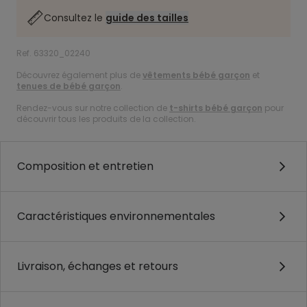
Consultez le
guide des tailles
Ref. 63320_02240
Découvrez également plus de
vêtements bébé garçon
et
tenues de bébé garçon
.
Rendez-vous sur notre collection de
t-shirts bébé garçon
pour
découvrir tous les produits de la collection.
Composition et entretien
Caractéristiques environnementales
Livraison, échanges et retours