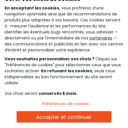
En acceptant les cookies,
vous profiterez d’une
navigation optimisée ainsi que de recommandations de
qui sommes-nous ?
produits plus adaptées à vos besoins. Ces cookies servent
à : mesurer l’audience et les performances du site,
besoin d'aide ?
identifier les éventuels bugs rencontrés, vous adresser —
directement ou par l’intermédiaire de nos
partenaires
—
le club fidélité
des communications et publicités en lien avec vos centres
d’intérêt et personnaliser votre expérience.
notre catalogue
Vous souhaitez personnaliser vos choix ?
Cliquez sur
"Préférences de cookies" pour sélectionner ceux que vous
souhaitez activer.
En refusant les cookies,
seuls ceux
indispensables au bon fonctionnement du site seront
Conditions générales de ventes et d'utilisation
Conditions d’utilisation des réseaux sociaux
utilisés.
Politique de confidentialité
*Conditions des offres
Vos choix seront
conservés 6 mois.
Cookies et données personnelles
Accessibilité : partiellement conforme
Préférences de cookies
Paramètres des cookies
Accepter et continuer
Français