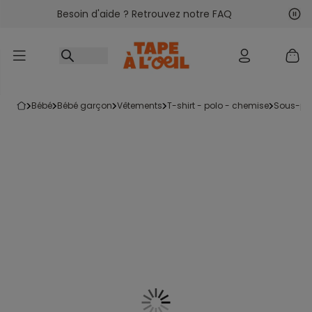
Besoin d'aide ? Retrouvez notre FAQ
Accéder au contenu
Sui
Pré
bébé
bébé garçon
vêtements
t-shirt - polo - chemise
sous-pul