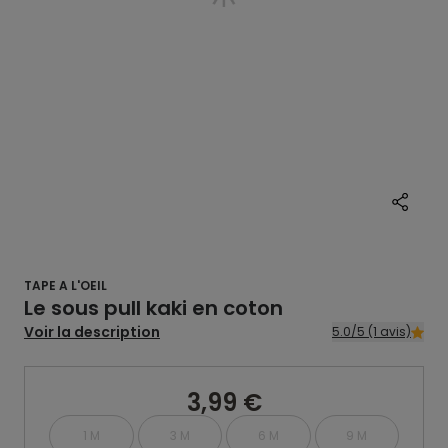
TAPE A L'OEIL
Le sous pull kaki en coton
Voir la description
5.0/5 (1 avis)
3,99 €
1 M
3 M
6 M
9 M