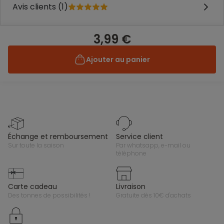
Avis clients (1)
3,99 €
Ajouter au panier
échange et remboursement
service client
sur toute la saison
par whatsapp, e-mail ou
téléphone
carte cadeau
livraison
des tonnes de possibilités !
gratuite dès 10€ d'achats