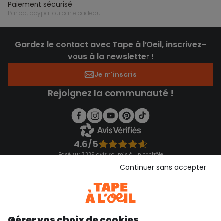
paiement sécurisé
par cb, paypal ou carte cadeau
Gardez le contact avec Tape à l’Oeil, inscrivez-
vous à la newsletter !
Je m'inscris
Rejoignez la communauté !
4.6/5
Basé sur 7 339 avis soumis à un contrôle
Voir l’attestation de confiance
Continuer sans accepter
Consulter les CGU
Téléchargez notre application
Découvrir notre application
Gérer vos choix de cookies