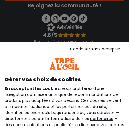
Rejoignez la communauté !
4.6/5
Basé sur 7 339 avis soumis à un contrôle
Voir l’attestation de confiance
Continuer sans accepter
Consulter les CGU
Téléchargez notre application
Découvrir notre application
Gérer vos choix de cookies
En acceptant les cookies,
vous profiterez d’une
navigation optimisée ainsi que de recommandations de
qui sommes-nous ?
produits plus adaptées à vos besoins. Ces cookies servent
à : mesurer l’audience et les performances du site,
besoin d'aide ?
identifier les éventuels bugs rencontrés, vous adresser —
directement ou par l’intermédiaire de nos
partenaires
—
le club fidélité
des communications et publicités en lien avec vos centres