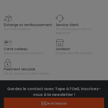
échange et remboursement
service client
sur toute la saison
par whatsapp, e-mail ou
téléphone
carte cadeau
livraison
des tonnes de possibilités !
gratuite dès 10€ d'achats
paiement sécurisé
par cb, paypal ou carte cadeau
Gardez le contact avec Tape à l’Oeil, inscrivez-
vous à la newsletter !
Je m'inscris