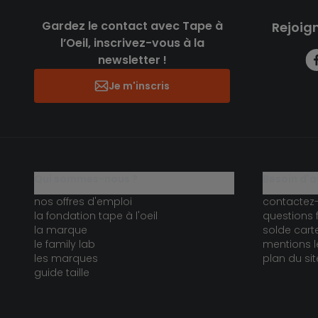
Gardez le contact avec Tape à
Rejoig
l’Oeil, inscrivez-vous à la
newsletter !
Je m'inscris
qui sommes-nous ?
besoin d'a
nos offres d'emploi
contactez
la fondation tape à l'oeil
questions 
la marque
solde car
le family lab
mentions l
les marques
plan du sit
guide taille