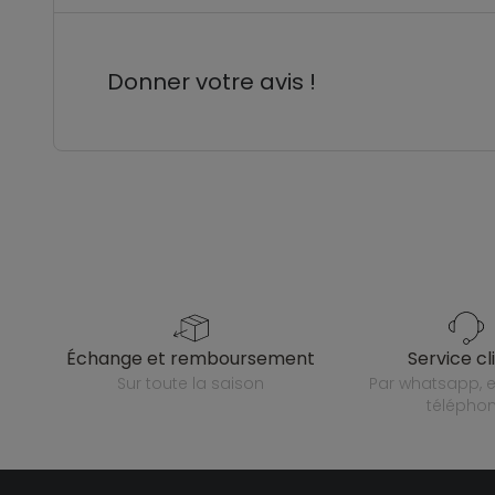
Donner votre avis !
échange et remboursement
service cl
sur toute la saison
par whatsapp, e-mail ou
télépho