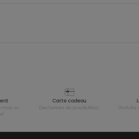
ient
carte cadeau
des tonnes de possibilités !
gratuit
ne