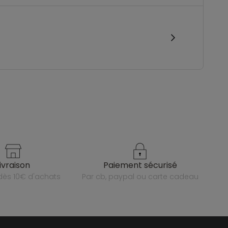
livraison
paiement sécurisé
e dès 10€ d'achats
par cb, paypal ou carte cadeau