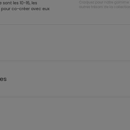
Craquez pour notre gamme
sont les 10-16, les
autres trésors de la collection
re pour co-créer avec eux
les