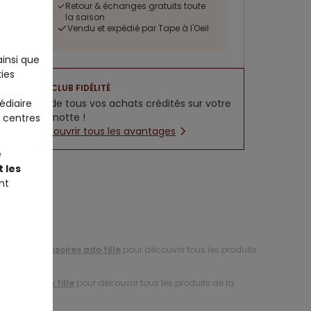
Retour & échanges gratuits toute
la saison
Vendu et expédié par Tape à l'Oeil
ainsi que
ies
CLUB FIDÉLITÉ
édiaire
5% de tous vos achats crédités sur votre
cagnotte !
 centres
Découvrir tous les avantages
e
 les
nt
tion d'
accessoires ado fille
pour découvrir tous les produits
tion de
bijoux fille
pour découvrir tous les produits de la