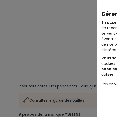
Gérer
En acce
de recom
servent 
éventuel
de nos
p
d’intérê
Vous so
cookies"
cookies
utilisés.
Vos choi
2 sautoirs dorés.
Fins pendentifs.
Taille ajustable au n
Consultez le
guide des tailles
A propos de la marque TWEENS