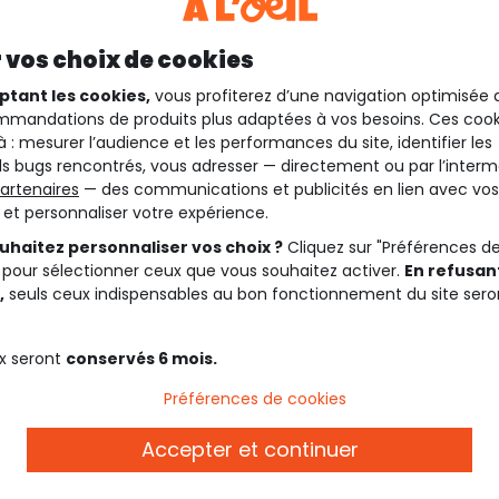
 vos choix de cookies
ptant les cookies,
vous profiterez d’une navigation optimisée 
mandations de produits plus adaptées à vos besoins. Ces cook
à : mesurer l’audience et les performances du site, identifier les
s bugs rencontrés, vous adresser — directement ou par l’interm
artenaires
— des communications et publicités en lien avec vos
t et personnaliser votre expérience.
uhaitez personnaliser vos choix ?
Cliquez sur "Préférences d
 pour sélectionner ceux que vous souhaitez activer.
En refusant
,
seuls ceux indispensables au bon fonctionnement du site sero
Description
x seront
conservés 6 mois.
Ref. 92503_02036
iveau du fermoire.
Préférences de cookies
Rendez-vous sur notre collec
de la collection.
Accepter et continuer
Rendez-vous sur notre sélec
collection.