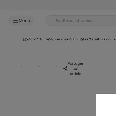
Accéder au contenu
Rechercher un produit
Menu
ado
ado fille
accessoires
bijoux
les 2 sautoirs coul
Partager
cet
article