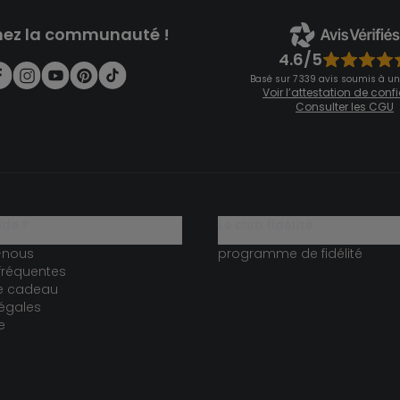
nez la communauté !
4.6/5
Basé sur 7 339 avis soumis à un
Voir l’attestation de con
Consulter les CGU
ide ?
le club fidélité
-nous
programme de fidélité
fréquentes
te cadeau
égales
e