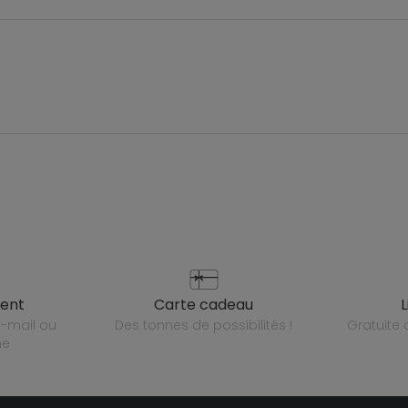
ient
carte cadeau
des tonnes de possibilités !
gratuit
ne