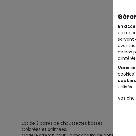
Gérer
En acce
de recom
servent 
éventuel
de nos
p
d’intérê
Vous so
cookies"
cookies
utilisés.
Vos choi
Lot de 3 paires de chaussettes basses.
Colorées et animées.
Matière stretch pour un maximum de confort.