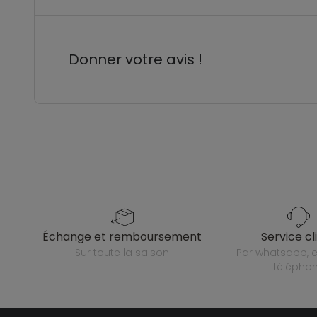
Donner votre avis !
échange et remboursement
service cl
sur toute la saison
par whatsapp, e-mail ou
télépho