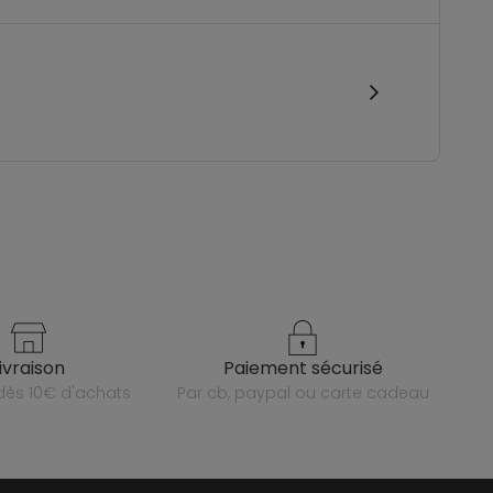
livraison
paiement sécurisé
e dès 10€ d'achats
par cb, paypal ou carte cadeau