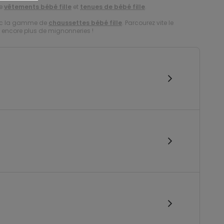
de
vêtements bébé fille
et
tenues de bébé fille
.
vec la gamme de
chaussettes bébé fille
. Parcourez vite le
r encore plus de mignonneries !