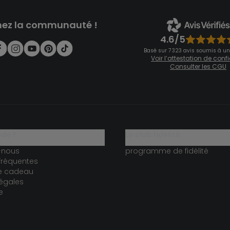
nez la communauté !
4.6/5
Basé sur 7 323 avis soumis à un
Voir l’attestation de con
Consulter les CGU
ide ?
le club fidélité
-nous
programme de fidélité
fréquentes
te cadeau
égales
e