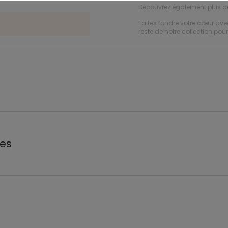
Découvrez également plus 
Faites fondre votre cœur a
reste de notre collection pou
les