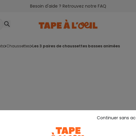
Besoin d'aide ? Retrouvez notre FAQ
nts
chaussettes
les 3 paires de chaussettes basses animées
Continuer sans a