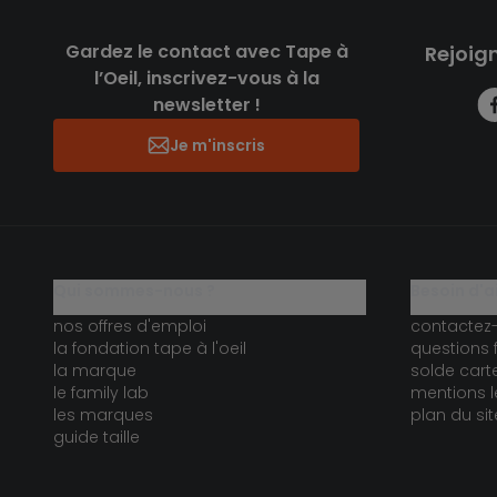
Gardez le contact avec Tape à
Rejoig
l’Oeil, inscrivez-vous à la
newsletter !
Je m'inscris
qui sommes-nous ?
besoin d'a
nos offres d'emploi
contactez
la fondation tape à l'oeil
questions 
la marque
solde car
le family lab
mentions l
les marques
plan du sit
guide taille