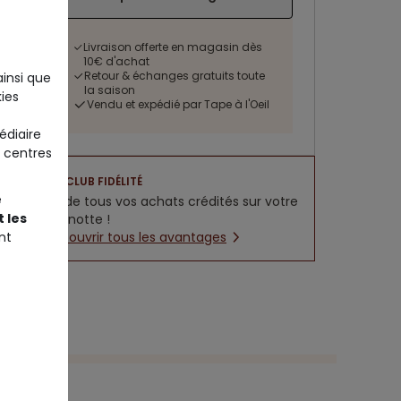
Livraison offerte en magasin dès
10€ d'achat
Retour & échanges gratuits toute
ainsi que
la saison
ies
Vendu et expédié par Tape à l'Oeil
édiaire
 centres
CLUB FIDÉLITÉ
e
5% de tous vos achats crédités sur votre
 les
cagnotte !
nt
Découvrir tous les avantages