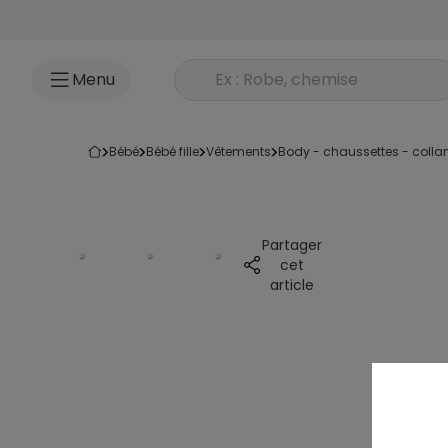
Accéder au contenu
Rechercher un produit
Menu
bébé
bébé fille
vêtements
body - chaussettes - colla
Partager
cet
article